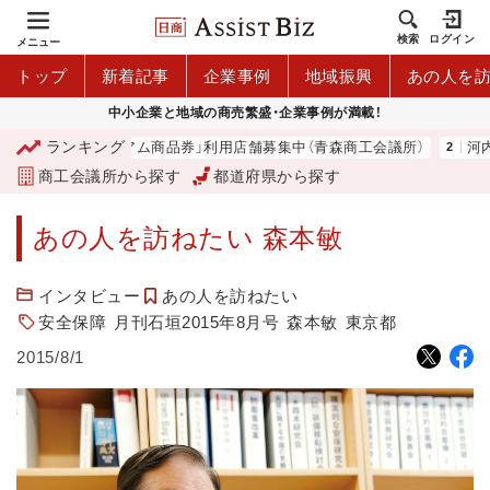
検索
ログイン
メニュー
トップ
新着記事
企業事例
地域振興
あの人を
中小企業と地域の商売繁盛・企業事例が満載！
ランキング
「青森市プレミアム商品券」利用店舗募集中（青森商工会議所）
河内 大
商工会議所から探す
都道府県から探す
あの人を訪ねたい 森本敏
インタビュー
あの人を訪ねたい
安全保障
月刊石垣2015年8月号
森本敏
東京都
2015/8/1