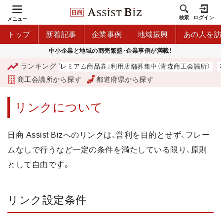
検索
ログイン
メニュー
トップ
新着記事
企業事例
地域振興
あの人を
中小企業と地域の商売繁盛・企業事例が満載！
ランキング
「青森市プレミアム商品券」利用店舗募集中（青森商工会議所）
商工会議所から探す
都道府県から探す
リンクについて
日商 Assist Bizへのリンクは、営利を目的とせず、フレー
ムなしで行うなど一定の条件を満たしている限り、原則
として自由です。
リンク設定条件