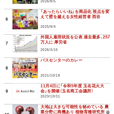
2026/8/5
「あったらいいね」を商品化 視点を変
えて壁を越える女性経営者 西谷
6
2025/9/4
外国人雇用状況を公表 過去最多、257
万人に 厚労省
7
2026/3/15
バスセンターのカレー
8
2021/10/18
11月4日に「令和5年度 玉名花火大
会」を開催（玉名商工会議所）
9
2023/10/31
大地は大きな可能性を秘めている 農
業分野に商機あり 植物育種研究所