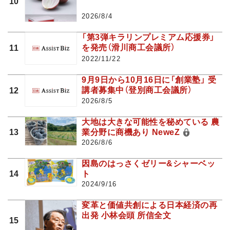
10
2026/8/4
「第3弾キラリンプレミアム応援券」
を発売（滑川商工会議所）
11
2022/11/22
9月9日から10月16日に「創業塾」 受
講者募集中（登別商工会議所）
12
2026/8/5
大地は大きな可能性を秘めている 農
業分野に商機あり NeweZ
13
2026/8/6
因島のはっさくゼリー&シャーベッ
ト
14
2024/9/16
変革と価値共創による日本経済の再
出発 小林会頭 所信全文
15