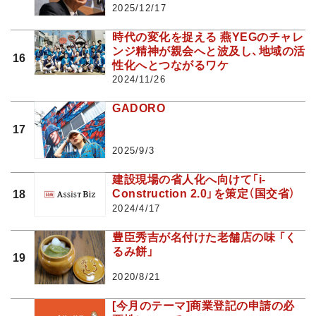
2025/12/17
時代の変化を捉える 燕YEGのチャレ
ンジ精神が親会へと波及し、地域の活
16
性化へとつながるワケ
2024/11/26
GADORO
17
2025/9/3
建設現場の省人化へ向けて「i-
Construction 2.0」を策定（国交省）
18
2024/4/17
豊臣秀吉が名付けた老舗店の味 「く
るみ餅」
19
2020/8/21
[今月のテーマ]商業登記の申請の必