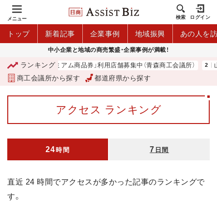
検索
ログイン
メニュー
トップ
新着記事
企業事例
地域振興
あの人を
中小企業と地域の商売繁盛・企業事例が満載！
ランキング
「青森市プレミアム商品券」利用店舗募集中（青森商工会議所）
山
商工会議所から探す
都道府県から探す
アクセス ランキング
24
7
時間
日間
直近 24 時間でアクセスが多かった記事のランキングで
す。