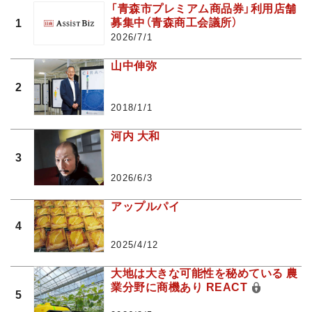
「青森市プレミアム商品券」利用店舗
募集中（青森商工会議所）
1
2026/7/1
山中伸弥
2
2018/1/1
河内 大和
3
2026/6/3
アップルパイ
4
2025/4/12
大地は大きな可能性を秘めている 農
業分野に商機あり REACT
5