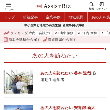
検索
ログイン
メニュー
トップ
新着記事
企業事例
地域振興
あの人を
中小企業と地域の商売繁盛・企業事例が満載！
ランキング
用店舗募集中（青森商工会議所）
山中伸弥
河内 大和
「あ
商工会議所から探す
都道府県から探す
あの人を訪ねたい
あの人を訪ねたい 谷本 道哉
運動生理学者
あの人を訪ねたい 安青錦 新大