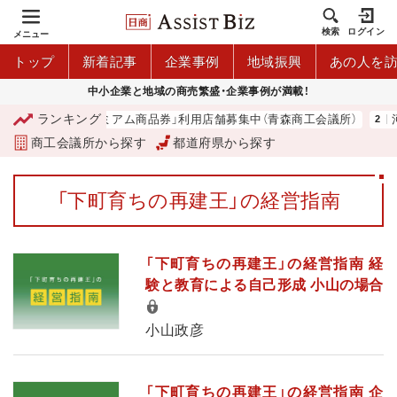
検索
ログイン
メニュー
トップ
新着記事
企業事例
地域振興
あの人を
中小企業と地域の商売繁盛・企業事例が満載！
ランキング
「青森市プレミアム商品券」利用店舗募集中（青森商工会議所）
河
商工会議所から探す
都道府県から探す
「下町育ちの再建王」の経営指南
「下町育ちの再建王」の経営指南 経
験と教育による自己形成 小山の場合
小山政彦
「下町育ちの再建王」の経営指南 企