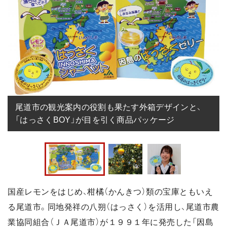
尾道市の観光案内の役割も果たす外箱デザインと、
「はっさくBOY」が目を引く商品パッケージ
国産レモンをはじめ、柑橘（かんきつ）類の宝庫ともいえ
る尾道市。同地発祥の八朔（はっさく）を活用し、尾道市農
業協同組合（ＪＡ尾道市）が１９９１年に発売した「因島