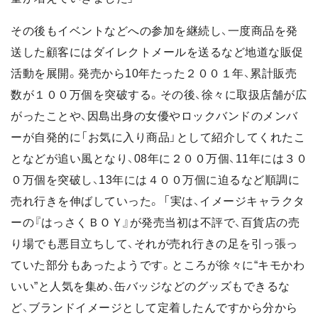
その後もイベントなどへの参加を継続し、一度商品を発
送した顧客にはダイレクトメールを送るなど地道な販促
活動を展開。発売から10年たった２００１年、累計販売
数が１００万個を突破する。その後、徐々に取扱店舗が広
がったことや、因島出身の女優やロックバンドのメンバ
ーが自発的に「お気に入り商品」として紹介してくれたこ
となどが追い風となり、08年に２００万個、11年には３０
０万個を突破し、13年には４００万個に迫るなど順調に
売れ行きを伸ばしていった。 「実は、イメージキャラクタ
ーの『はっさくＢＯＹ』が発売当初は不評で、百貨店の売
り場でも悪目立ちして、それが売れ行きの足を引っ張っ
ていた部分もあったようです。ところが徐々に“キモかわ
いい”と人気を集め、缶バッジなどのグッズもできるな
ど、ブランドイメージとして定着したんですから分から