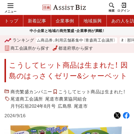
検索
ログイン
メニュー
トップ
新着記事
企業事例
地域振興
あの人を
中小企業と地域の商売繁盛・企業事例が満載！
ランキング
「青森市プレミアム商品券」利用店舗募集中（青森商工会議所）
那珂湊
商工会議所から探す
都道府県から探す
こうしてヒット商品は生まれた！ 因
島のはっさくゼリー&シャーベット
商売繁盛カンパニー
こうしてヒット商品は生まれた！
尾道商工会議所
尾道市農業協同組合
月刊石垣2024年8月号
広島県
尾道市
2024/9/16