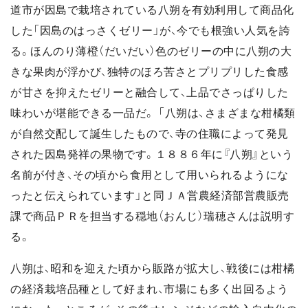
道市が因島で栽培されている八朔を有効利用して商品化
した「因島のはっさくゼリー」が、今でも根強い人気を誇
る。ほんのり薄橙（だいだい）色のゼリーの中に八朔の大
きな果肉が浮かび、独特のほろ苦さとプリプリした食感
が甘さを抑えたゼリーと融合して、上品でさっぱりした
味わいが堪能できる一品だ。 「八朔は、さまざまな柑橘類
が自然交配して誕生したもので、寺の住職によって発見
された因島発祥の果物です。１８８６年に『八朔』という
名前が付き、その頃から食用として用いられるようにな
ったと伝えられています」と同ＪＡ営農経済部営農販売
課で商品ＰＲを担当する穏地（おんじ）瑞穂さんは説明す
る。
八朔は、昭和を迎えた頃から販路が拡大し、戦後には柑橘
の経済栽培品種として好まれ、市場にも多く出回るよう