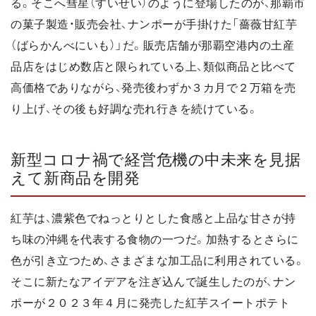
る。そこへ彗星（すいせい）のように登場したのが、那覇市
の菓子製造・販売会社、ナンポーが手掛けた「薔薇甘紅芋
（ばらかんべにいも）」だ。販売店舗が那覇空港内の土産
品店をはじめ数店と限られている上、類似商品と比べて
高価格でありながら、発売後わずか３カ月で２万箱を売
り上げ、その後も好調な売れ行きを続けている。
新型コロナ禍で経営危機の中未来を見据
えて新商品を開発
紅芋は、濃紫色でねっとりとした食感と上品な甘さが持
ち味の沖縄を代表する食物の一つだ。加熱するとさらに
色が引き立つため、さまざまな加工品に利用されている。
そこに新たなアイデアを注ぎ込んで誕生したのが、ナン
ポーが２０２３年４月に発売した紅芋スイートポテト