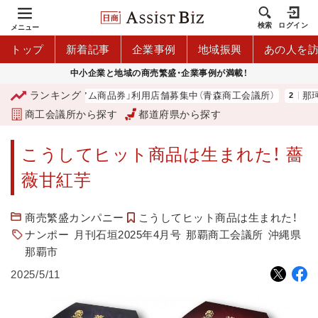
検索
ログイン
メニュー
トップ
新着記事
企業事例
地域振興
あの人を
中小企業と地域の商売繁盛・企業事例が満載！
ランキング
「青森市プレミアム商品券」利用店舗募集中（青森商工会議所）
那珂湊高
商工会議所から探す
都道府県から探す
こうしてヒット商品は生まれた！ 薔
薇甘紅芋
商売繁盛カンパニー
こうしてヒット商品は生まれた！
ナンポー
月刊石垣2025年4月号
那覇商工会議所
沖縄県
那覇市
2025/5/11