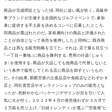
商品が完成間近となった頃、同社に追い風が吹く。高級外
車ブランドが主催する全国的なゴルフイベントで、参加
者に提供する手土産を決めるコンペに応募したところ、
同商品が選ばれたのだ。富裕層向けの商品と評価された
ことが自信となって発売を後押ししたと同時に、既存商
品とは異なる販売戦略を立てた。それは、店で最も目立つ
「一丁目一番地」に商品を陳列する、専用の什器（じゅう
き）を使用する、商品が欠品しても他商品で代替しないと
いう条件で販売してくれる店に商品を卸すというもの
だ。その結果、那覇空港の土産品店や免税店などわずか８
店と、同社直営店やオンラインショップのみの販売とな
ったが、色鮮やかなパッケージデザインが目を引いて人
気に火が付く。２０２３年４月の発売後わずか３カ月で
２万箱を売り上げ、「日経トレンディ」が選ぶ「“空港発”ヒ