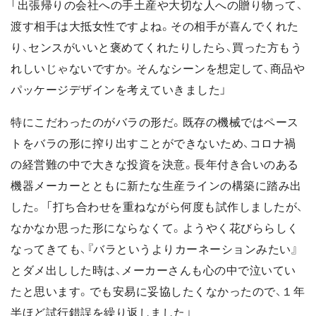
「出張帰りの会社への手土産や大切な人への贈り物って、
渡す相手は大抵女性ですよね。その相手が喜んでくれた
り、センスがいいと褒めてくれたりしたら、買った方もう
れしいじゃないですか。そんなシーンを想定して、商品や
パッケージデザインを考えていきました」
特にこだわったのがバラの形だ。既存の機械ではペース
トをバラの形に搾り出すことができないため、コロナ禍
の経営難の中で大きな投資を決意。長年付き合いのある
機器メーカーとともに新たな生産ラインの構築に踏み出
した。 「打ち合わせを重ねながら何度も試作しましたが、
なかなか思った形にならなくて。ようやく花びららしく
なってきても、『バラというよりカーネーションみたい』
とダメ出しした時は、メーカーさんも心の中で泣いてい
たと思います。でも安易に妥協したくなかったので、１年
半ほど試行錯誤を繰り返しました」