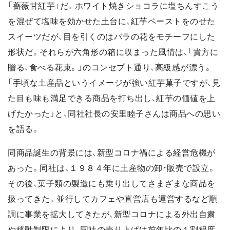
「薔薇甘紅芋」だ。ホワイト焼きショコラに塩ちんすこう
を混ぜて塩味を効かせた土台に、紅芋ペーストをのせた
スイーツだが、目を引くのはバラの花をモチーフにした
形状だ。それらが六角形の箱に収まった風情は、「貴方に
贈る、食べる花束。」のコンセプト通り、高級感が漂う。
「手頃な土産品というイメージが強い紅芋菓子ですが、見
た目も味も満足できる商品を打ち出し、紅芋の価値を上
げたかった」と、同社社長の安里睦子さんは商品への思い
を語る。
同商品誕生の背景には、新型コロナ禍による経営危機が
あった。同社は、１９８４年に土産物の卸・販売で設立。
その後、菓子類の製造にも乗り出してさまざまな商品を
扱ってきた。並行してカフェや直営店も運営するなど順
調に事業を拡大してきたが、新型コロナによる外出自粛
や移動制限により、同社の売り上げは前年比の１割程度