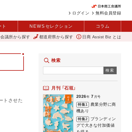
ログイン
無料会員登録
ート
NEWS
セレクション
コラム
工会議所から探す
都道府県から探す
日商 Assist Biz とは
を越える女性経営者 西谷
アップルパイ
11月4日に「令和5年度
検索
検索
月刊 「石垣」
2026
7
年
月号
ートさせた
農業分野に商
特集1
機あり
ブランディン
特集2
グで大きな付加価値
を得る