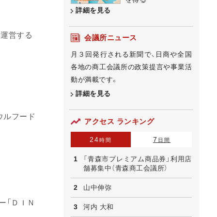
詳細を見る
を運営する
会議所ニュース
月３回発行される新聞で、日商や全国
各地の商工会議所の政策提言や事業活
動が満載です。
詳細を見る
ウルフード
アクセス ランキング
24
7
時間
日間
「青森市プレミアム商品券」利用店
舗募集中（青森商工会議所）
山中伸弥
ー「ＤＩＮ
河内 大和