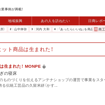
企業事例が満載！
地域振興
あの人を訪ねたい
日商レポ
商
山中伸弥
河内 大和
「あったらいいね」を商品化 視点を変えて壁
ヒット商品は生まれた！
生まれた！ MONPE
ぎの寝床
）のものづくりを伝えるアンテナショップの運営で事業をスタ
る伝統工芸品の久留米絣（かす...