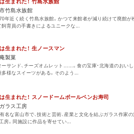
は生まれた！ 竹島水族館
市竹島水族館
70年近く続く竹島水族館。かつて来館者が減り続けて廃館が
飼育員の手書きによるユニークな...
は生まれた！ 生ノースマン
庵製菓
ターサンド、チーズオムレット……。食の宝庫・北海道のおい
多様なスイーツがある。そのよう...
は生まれた！ スノードームボールペンお寿司
ガラス工房
て有名な富山市で、技術と芸術、産業と文化を結ぶガラス作家
房。同施設に作品を寄せてい...