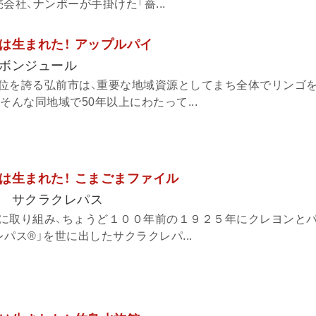
会社、ナンポーが手掛けた「薔...
は生まれた！ アップルパイ
ボンジュール
位を誇る弘前市は、重要な地域資源としてまち全体でリンゴ
そんな同地域で50年以上にわたって...
は生まれた！ こまごまファイル
 サクラクレパス
に取り組み、ちょうど１００年前の１９２５年にクレヨンと
パス®」を世に出したサクラクレパ...