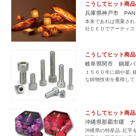
こうしてヒット商品
兵庫県神戸市 PAN
本来であれば廃棄され
社ＣＥＯでアーティスト
こうしてヒット商品
岐阜県関市 鍋屋バ
１５６０年に鍋や釜、
な鋳物技術を蓄積してき
こうしてヒット商品
沖縄県那覇市曙 ナ
沖縄県の特産品、紅芋