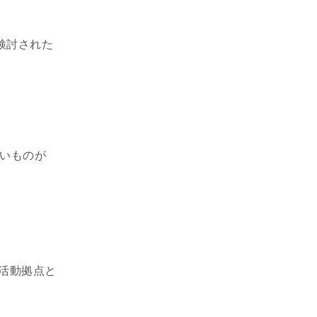
検討された
しいものが
の活動拠点と