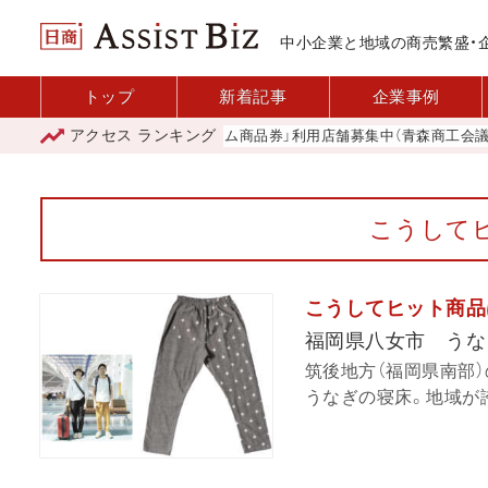
中小企業と地域の商売繁盛・
トップ
新着記事
企業事例
アクセス
ランキング
「青森市プレミアム商品券」利用店舗募集中（青森商工会議所）
こうして
こうしてヒット商品は
福岡県八女市 うな
筑後地方（福岡県南部
うなぎの寝床。地域が誇