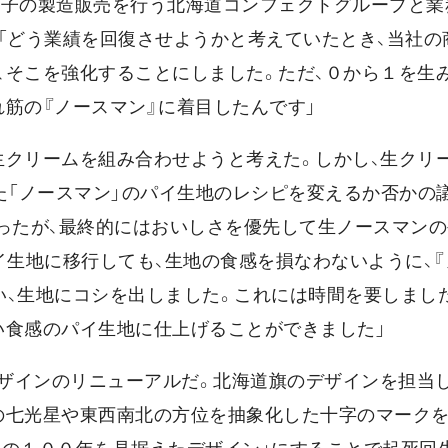
菓子の製造販売を行う北海道コンフェクトグループと業
「どう業績を回復させようかと考えていたとき、当社の
、そこを強化することにしました。ただ、０から１を生
筋の『ノースマン』に着目したんです」
生クリームを組み合わせようと考えた。しかし、生クリ
た「ノースマン」のパイ生地のレシピを変えるか否かの
あったが、最終的にはおいしさを優先して生ノースマン
イ生地に移行しても、生地の食感を損なわないように、
い、生地にコシを出しました。これには時間を要しまし
い食感のパイ生地に仕上げることができました」
ザインのリニューアルだ。北海道旗のデザインを担当
の七光星や東西南北の方位を抽象化した十字のマークを