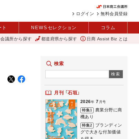
ログイン
無料会員登録
ート
NEWS
セレクション
コラム
工会議所から探す
都道府県から探す
日商 Assist Biz とは
 1社当たり売上高2.1億円に 中企庁
「あったらいいね」を商品化 視
検索
検索
月刊 「石垣」
2026
7
年
月号
農業分野に商
特集1
機あり
ブランディン
特集2
グで大きな付加価値
を得る