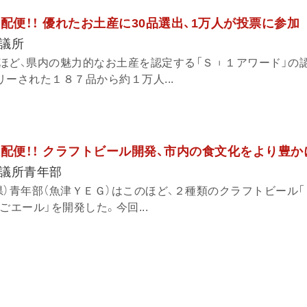
報宅配便！！ 優れたお土産に30品選出、1万人が投票に参加
議所
ほど、県内の魅力的なお土産を認定する「Ｓ︲１アワード」の認
ーされた１８７品から約１万人...
報宅配便！！ クラフトビール開発、市内の食文化をより豊か
議所青年部
県）青年部（魚津ＹＥＧ）はこのほど、２種類のクラフトビール
ごエール」を開発した。今回...