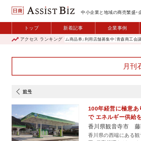
中小企業と地域の商売繁盛・
トップ
新着記事
企業事例
アクセス
ランキング
「青森市プレミアム商品券」利用店舗募集中（青森商工会議所）
月刊石
前号
100年経営に極意
で エネルギー供給
香川県観音寺市 藤
香川県の西端にある観