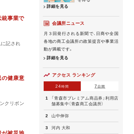
詳細を見る
伝統事業で
会議所ニュース
月３回発行される新聞で、日商や全国
各地の商工会議所の政策提言や事業活
紀に記され
動が満載です。
詳細を見る
アクセス ランキング
民の健康意
24
7
時間
日間
「青森市プレミアム商品券」利用店
ピンクリボン
舗募集中（青森商工会議所）
山中伸弥
河内 大和
者が被災地