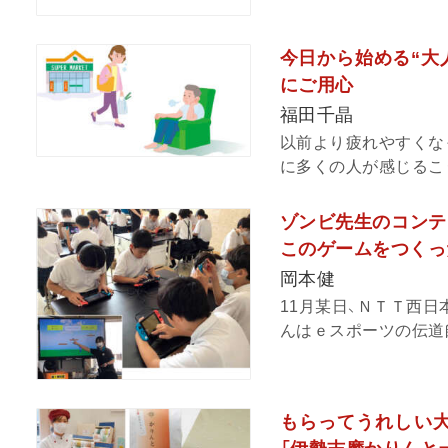
今日から始める“大人
にご用心
福田千晶
以前より疲れやすくな
に多くの人が感じるこう
ゾンビ先生のコンテンツ
このゲームをつくっ
岡本健
11月某日、ＮＴＴ西
んはｅスポーツの伝道師
もらってうれしい大