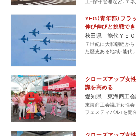
工・保守管理など、エネ
YEG（青年部）フ
伸び伸びと挑戦でき
秋田県 能代ＹＥＧ
７世紀に大和朝廷から
た歴史ある地域・能代。
クローズアップ女性
識を高める
愛知県 東海商工会
東海商工会議所女性会
フェスティバル」を開催
クローズアップ女性