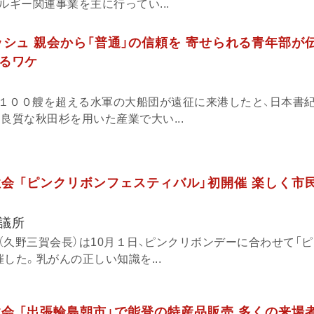
ルギー関連事業を主に行ってい...
ラッシュ 親会から「普通」の信頼を 寄せられる青年部が
るワケ
１００艘を超える水軍の大船団が遠征に来港したと、日本書
良質な秋田杉を用いた産業で大い...
会 「ピンクリボンフェスティバル」初開催 楽しく市
議所
（久野三賀会長）は10月１日、ピンクリボンデーに合わせて「
した。乳がんの正しい知識を...
会 「出張輪島朝市」で能登の特産品販売 多くの来場