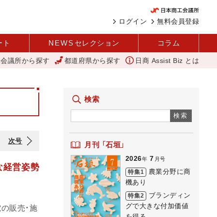
ログイン
無料会員登録
ート
NEWS
セレクション
コラム
工会議所から探す
都道府県から探す
日商 Assist Biz とは
度 玉名花火大会」を開催（玉名商工会議所）
「あったらいいね」を商品化
検索
検索
次号
月刊 「石垣」
2026
7
年
月号
な経営姿勢
農業分野に商
特集1
機あり
ブランディン
特集2
グで大きな付加価値
の販売・施
を得る