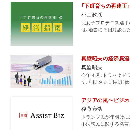
「下町育ちの再建王
小山政彦
元女子プロテニス選手
は、過去に３回対談した
真壁昭夫の経済底流
真壁昭夫
今年４月、トラックド
て、年間９６０時間（休
アジアの風〜ビジネ
後藤康浩
トランプ氏が年明けに
不法移民に関する発言を