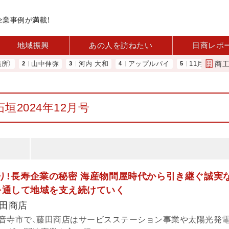
企業事例が満載！
地域振興
あの人を訪ねたい
日商レポ
商
山中伸弥
河内 大和
アップルパイ
11月4日に「令和5年
垣2024年12月号
あり！長寿企業の秘密 海産物問屋時代から引き継ぐ誠実
を通して地域を支え続けていく
田商店
音寺市で、藤田商店はサービスステーション事業や太陽光発電