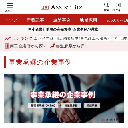
検索
ログイン
メニュー
トップ
新着記事
企業事例
地域振興
あの人を
中小企業と地域の商売繁盛・企業事例が満載！
ランキング
プレミアム商品券」利用店舗募集中（青森商工会議所）
山中伸弥
商工会議所から探す
都道府県から探す
事業承継の企業事例