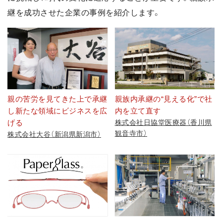
継を成功させた企業の事例を紹介します。
親の苦労を見てきた上で承継
親族内承継の“見える化”で社
し新たな領域にビジネスを広
内を立て直す
げる
株式会社日協堂医療器（香川県
観音寺市）
株式会社大谷（新潟県新潟市）