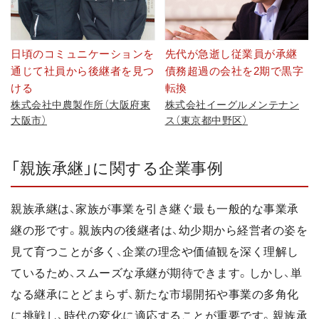
日頃のコミュニケーションを
先代が急逝し従業員が承継
通じて社員から後継者を見つ
債務超過の会社を2期で黒字
ける
転換
株式会社中農製作所（大阪府東
株式会社イーグルメンテナン
大阪市）
ス（東京都中野区）
「親族承継」に関する企業事例
親族承継は、家族が事業を引き継ぐ最も一般的な事業承
継の形です。親族内の後継者は、幼少期から経営者の姿を
見て育つことが多く、企業の理念や価値観を深く理解し
ているため、スムーズな承継が期待できます。しかし、単
なる継承にとどまらず、新たな市場開拓や事業の多角化
に挑戦し、時代の変化に適応することが重要です。親族承