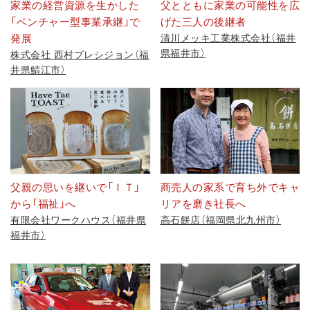
家業の経営資源を生かした
父とともに家業の可能性を広
「ベンチャー型事業承継」で
げた三人の後継者
発展
清川メッキ工業株式会社（福井
県福井市）
株式会社 西村プレシジョン（福
井県鯖江市）
父親の思いを継いで「ＩＴ」
商売人の家系で育ち外でキャ
から「福祉」へ
リアを磨き社長へ
有限会社ワークハウス（福井県
高石餅店（福岡県北九州市）
福井市）