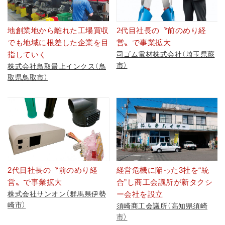
地創業地から離れた工場買収
2代目社長の〝前のめり経
でも地域に根差した企業を目
営〟で事業拡大
指していく
司ゴム電材株式会社（埼玉県蕨
市）
株式会社鳥取最上インクス（鳥
取県鳥取市）
2代目社長の〝前のめり経
経営危機に陥った3社を“統
営〟で事業拡大
合”し商工会議所が新タクシ
株式会社サンオン（群馬県伊勢
ー会社を設立
崎市）
須崎商工会議所（高知県須崎
市）