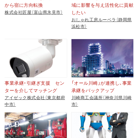
から宿に方向転換
域に影響を与え活性化に貢献
株式会社匠屋（富山県氷見市）
したい
おしゃれ工房ルーベラ（静岡県
浜松市）
事業承継・引継ぎ支援 セン
「オール川崎」が連携し、事業
ターを介してマッチング
承継をバックアップ
アイゼック株式会社（東京都府
川崎商工会議所（神奈川県川崎
中市）
市）