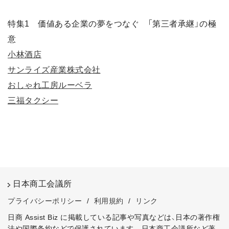
特集1 価値ある企業の夢をつなぐ 「第三者承継」の極
意
小林酒店
サンライズ産業株式会社
おしゃれ工房ルーベラ
三福タクシー
日本商工会議所
プライバシーポリシー
/
利用規約
/
リンク
日商 Assist Biz に掲載している記事や写真などは、日本の著作権
法や国際条約などで保護されています。
日本商工会議所など著