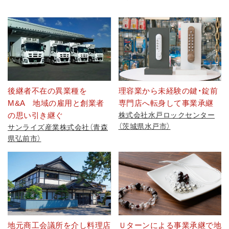
後継者不在の異業種を
理容業から未経験の鍵・錠前
M&A 地域の雇用と創業者
専門店へ転身して事業承継
の思い引き継ぐ
株式会社水戸ロックセンター
（茨城県水戸市）
サンライズ産業株式会社（青森
県弘前市）
地元商工会議所を介し料理店
Ｕターンによる事業承継で地