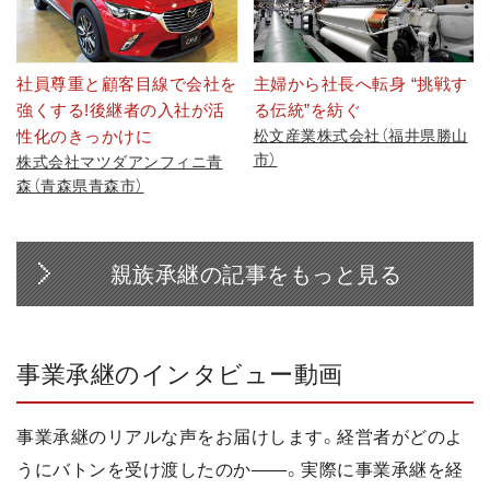
社員尊重と顧客目線で会社を
主婦から社長へ転身 “挑戦す
強くする!後継者の入社が活
る伝統”を紡ぐ
性化のきっかけに
松文産業株式会社（福井県勝山
市）
株式会社マツダアンフィニ青
森（青森県青森市）
親族承継の記事をもっと見る
事業承継のインタビュー動画
事業承継のリアルな声をお届けします。経営者がどのよ
うにバトンを受け渡したのか――。実際に事業承継を経