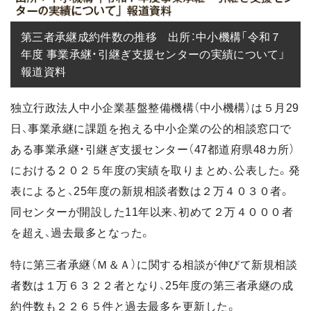
第三者承継成約件数の推移　出所：中小機構「令和７
年度 事業承継・引継ぎ支援センターの実績について」
報道資料
独立行政法人中小企業基盤整備機構（中小機構）は５月29
日、事業承継に課題を抱える中小企業の公的相談窓口で
ある事業承継・引継ぎ支援センター（47都道府県48カ所）
における２０２５年度の実績を取りまとめ、公表した。発
表によると、25年度の新規相談者数は２万４０３０者。
同センターが開設した11年以来、初めて２万４０００者
を超え、過去最多となった。
特に第三者承継（Ｍ＆Ａ）に関する相談が伸びて新規相談
者数は１万６３２２者となり、25年度の第三者承継の成
約件数も２２６５件と過去最多を更新した。