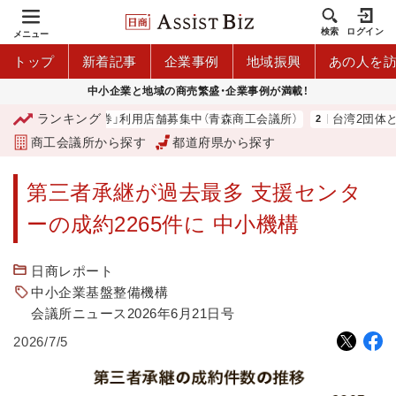
検索
ログイン
メニュー
トップ
新着記事
企業事例
地域振興
あの人を
中小企業と地域の商売繁盛・企業事例が満載！
ランキング
森市プレミアム商品券」利用店舗募集中（青森商工会議所）
台湾2団体と
商工会議所から探す
都道府県から探す
第三者承継が過去最多 支援センタ
ーの成約2265件に 中小機構
日商レポート
中小企業基盤整備機構
会議所ニュース2026年6月21日号
2026/7/5