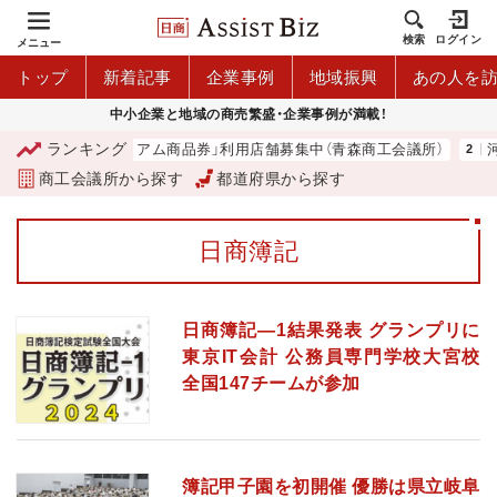
検索
ログイン
メニュー
トップ
新着記事
企業事例
地域振興
あの人を
中小企業と地域の商売繁盛・企業事例が満載！
ランキング
「青森市プレミアム商品券」利用店舗募集中（青森商工会議所）
河内
商工会議所から探す
都道府県から探す
日商簿記
日商簿記―1結果発表 グランプリに
東京IT会計 公務員専門学校大宮校
全国147チームが参加
簿記甲子園を初開催 優勝は県立岐阜