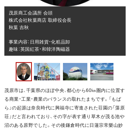
茂原商工会議所 会頭

株式会社秋葉商店 取締役会長

秋葉 吉秋

事業内容：日用雑貨・化粧品卸

趣味：英国紅茶・和韓洋陶磁器
茂原市は、千葉県のほぼ中央、都心から60㎞圏内に位置す
る商業・工業・農業のバランスの取れたまちです。「もば
ら」の起源は奈良時代に興福寺に寄進された荘園の「藻原
荘」だと言われており、その字が表す通り草木が茂る池や
沼のある原野でした。その後鎌倉時代に日蓮宗常樂山妙