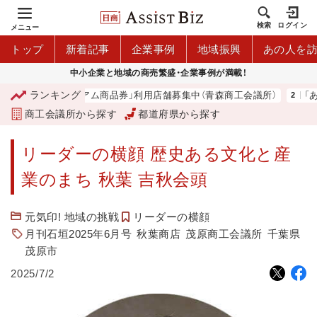
検索
ログイン
メニュー
トップ
新着記事
企業事例
地域振興
あの人を
中小企業と地域の商売繁盛・企業事例が満載！
ランキング
「青森市プレミアム商品券」利用店舗募集中（青森商工会議所）
「あっ
商工会議所から探す
都道府県から探す
リーダーの横顔 歴史ある文化と産
業のまち 秋葉 吉秋会頭
元気印! 地域の挑戦
リーダーの横顔
月刊石垣2025年6月号
秋葉商店
茂原商工会議所
千葉県
茂原市
2025/7/2