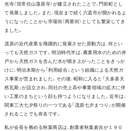
光寺（現常任山藻原寺）が建立されたことで、門前町とし
て発展しました。また、現在まで続く六斎市が開かれるよ
うになったことから市場街（商業街）としても繁栄してき
ました。
茂原の近代産業を飛躍的に発展させた原動力は、何とい
っても天然ガスです。明治時代半ば、農業用水のための井
戸から天然ガスを含んだ水が噴き上がったことをきっか
けに、明治末期から「利用組合」という組織による天然ガ
ス事業が営まれました。その後、昭和に入ると「大多喜天
然瓦斯」が設立され、同社の売上高や事業領域の拡大に伴
い工業のまちという顔も持つようになりました。近年は、
関東三大七夕祭りの一つである「茂原七夕まつり」が開催
されることでも有名です。
私が会長を務める秋葉商店は、創業者秋葉倉吉が１９０