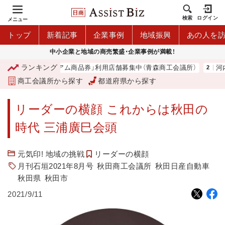
検索
ログイン
メニュー
トップ
新着記事
企業事例
地域振興
あの人を
中小企業と地域の商売繁盛・企業事例が満載！
ランキング
「青森市プレミアム商品券」利用店舗募集中（青森商工会議所）
河内 
商工会議所から探す
都道府県から探す
リーダーの横顔 これからは秋田の
時代 三浦廣巳会頭
元気印! 地域の挑戦
リーダーの横顔
月刊石垣2021年8月号
秋田商工会議所
秋田日産自動車
秋田県
秋田市
2021/9/11