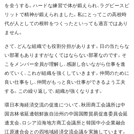
を全うする。ハードな練習で体が鍛えられ、ラグビースピ
リットで精神が鍛えられました。私にとってこの高校時
代が人としての根幹をつくったといっても過言ではあり
ません。
さて、どんな組織でも役割分担があります。日の当たらな
い部署もありますがなくてはならない部署なのです。そ
こをメンバー全員が理解し、感謝し合いながら仕事を進
めていく、これが組織を強くしていきます。仲間のために
良い仕事をし、仲間がもっと良い仕事ができるよう工夫
する。この繰り返しで、組織が強くなります。
環日本海経済交流の促進について、秋田商工会議所は中
国吉林省延邊朝鮮族自治州の中国国際貿易促進委員会延
邊支会、ロシア沿海地方商工会議所と韓国中小企業融合
江原連合会との四地域経済交流会議を実施しています。