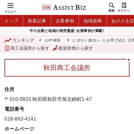
検索
ログイン
メニュー
トップ
新着記事
企業事例
地域振興
あの人を
中小企業と地域の商売繁盛・企業事例が満載！
ランキング
青森商工会議所）
山中伸弥
にぎわい創出へ 人を呼び込む 元気
商工会議所から探す
都道府県から探す
秋田商工会議所
住所
〒010-0923 秋田県秋田市旭北錦町1-47
電話番号
018-863-4141
ホームページ