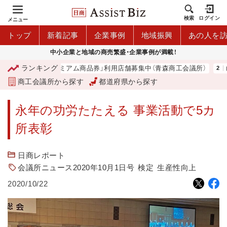
検索
ログイン
メニュー
トップ
新着記事
企業事例
地域振興
あの人を
中小企業と地域の商売繁盛・企業事例が満載！
ランキング
「青森市プレミアム商品券」利用店舗募集中（青森商工会議所）
山
商工会議所から探す
都道府県から探す
永年の功労たたえる 事業活動で5カ
所表彰
日商レポート
会議所ニュース2020年10月1日号
検定
生産性向上
2020/10/22