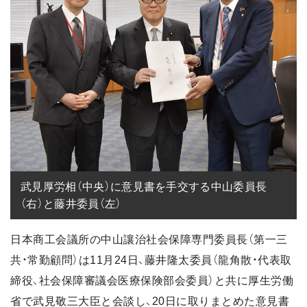
武見厚労相（中央）に意見書を手交する中山委員長
（右）と藤井委員（左）
日本商工会議所の中山讓治社会保障専門委員長（第一三
共・常勤顧問）は11月24日、藤井隆太委員（龍角散・代表取
締役、社会保障審議会医療保険部会委員）と共に厚生労働
省で武見敬三大臣と会談し、20日に取りまとめた意見書