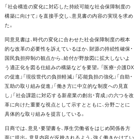
「社会構造の変化に対応した持続可能な社会保障制度の
構築に向けて」を直接手交し、意見書の内容の実現を求め
た。
同意見書は、時代の変化に合わせた社会保障制度の根本
的な改革の必要性を訴えているほか、財源の持続性確保・
国民負担抑制の観点から、給付が野放図に拡大しないよ
う適正化を図る仕組みの構築などを要望。「医療・介護DX
の促進」「現役世代の負担軽減」「応能負担の強化」「自助・
互助の取り組み促進」「働き方に中立的な制度への見直
し」「社会課題に対応する新産業の創出・育成」の六つを改
革に向けた重要な視点として示すとともに、分野ごとに
具体的な取り組みを提言している。
日商では、意見・要望書を、厚生労働省をはじめ関係各方
面に提出。意見内容が反映されるよう、強く働きかけてい