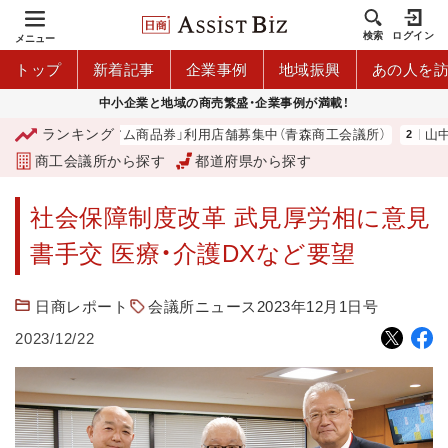
検索
ログイン
メニュー
トップ
新着記事
企業事例
地域振興
あの人を
中小企業と地域の商売繁盛・企業事例が満載！
ランキング
「青森市プレミアム商品券」利用店舗募集中（青森商工会議所）
山中
商工会議所から探す
都道府県から探す
社会保障制度改革 武見厚労相に意見
書手交 医療・介護DXなど要望
日商レポート
会議所ニュース2023年12月1日号
2023/12/22