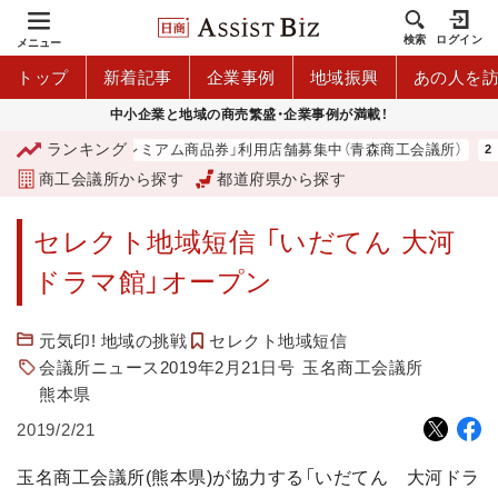
検索
ログイン
メニュー
トップ
新着記事
企業事例
地域振興
あの人を
中小企業と地域の商売繁盛・企業事例が満載！
ランキング
「青森市プレミアム商品券」利用店舗募集中（青森商工会議所）
商工会議所から探す
都道府県から探す
セレクト地域短信 「いだてん 大河
ドラマ館」オープン
元気印! 地域の挑戦
セレクト地域短信
会議所ニュース2019年2月21日号
玉名商工会議所
熊本県
2019/2/21
玉名商工会議所(熊本県)が協力する「いだてん 大河ドラ