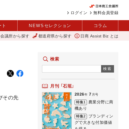
ログイン
無料会員登録
ート
NEWS
セレクション
コラム
工会議所から探す
都道府県から探す
日商 Assist Biz とは
 中企庁
「あったらいいね」を商品化 視点を変えて壁を越える女性経
検索
検索
月刊 「石垣」
2026
7
年
月号
びその先
農業分野に商
特集1
機あり
ブランディン
特集2
グで大きな付加価値
を得る