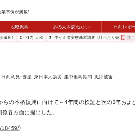
企業事例が満載！
地域振興
あの人を訪ねたい
日商レポ
商
所）
河内 大和
中小企業実態基本調査 1社当たり売上高2.1億円に
日商意見・要望
東日本大震災
集中復興期間
風評被害
災からの本格復興に向けて～4年間の検証と次の6年およ
関係各方面に提出した。
le/18459/
）