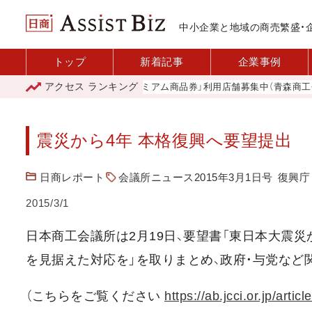
中小企業と地域の商売繁盛・
トップ
新着記事
企業事例
アクセス
ランキング
「青森市プレミアム商品券」利用店舗募集中（青森商工会議
震災から4年 本格復興へ要望提出
日商レポート
会議所ニュース2015年3月1日号
復興庁
2015/3/1
日本商工会議所は2月19日、要望書「東日本大震
を見据えた対応を」を取りまとめ、政府・与党など
（こちらをご覧ください
https://ab.jcci.or.jp/artic