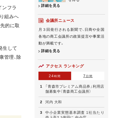
詳細を見る
インフラ
取り組みへ
会議所ニュース
優先的に取
月３回発行される新聞で、日商や全国
各地の商工会議所の政策提言や事業活
動が満載です。
発生して
詳細を見る
康管理、除
アクセス ランキング
24
7
時間
日間
「青森市プレミアム商品券」利用店
舗募集中（青森商工会議所）
河内 大和
中小企業実態基本調査 1社当たり
売上高2.1億円に 中企庁