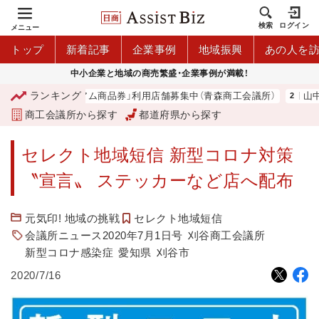
検索
ログイン
メニュー
トップ
新着記事
企業事例
地域振興
あの人を
中小企業と地域の商売繁盛・企業事例が満載！
ランキング
「青森市プレミアム商品券」利用店舗募集中（青森商工会議所）
山中伸
商工会議所から探す
都道府県から探す
セレクト地域短信 新型コロナ対策
〝宣言〟 ステッカーなど店へ配布
元気印! 地域の挑戦
セレクト地域短信
会議所ニュース2020年7月1日号
刈谷商工会議所
新型コロナ感染症
愛知県
刈谷市
2020/7/16