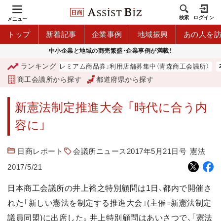
検索
ログイン
メニュー
トップ
新着記事
企業事例
地域振興
あの人を
中小企業と地域の商売繁盛・企業事例が満載！
ランキング
「青森市プレミアム商品券」利用店舗募集中（青森商工会議所）
商工会議所から探す
都道府県から探す
新憲法制定推進大会 「時代に合う内
容に」
日商レポート
会議所ニュース2017年5月21日号
憲法
2017/5/21
日本商工会議所の井上裕之特別顧問は1日、都内で開催さ
れた「新しい憲法を制定する推進大会」(主催=新憲法制定
議員同盟)に出席した。井上特別顧問はあいさつで、「憲法