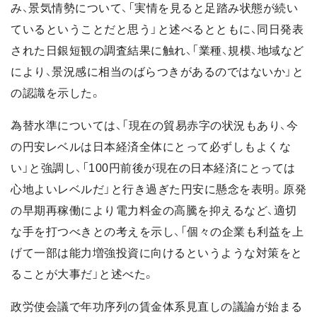
み、景気情勢について、「実情を見ると足踏み状態が続い
ているということだと思う」と述べるとともに、同日発表
された日銀短観の調査結果に触れ、「業種、規模、地域など
により、景況感に相当のばらつきがあるのではないか」と
の認識を示した。
為替水準については、「現在の貿易赤字の状況もあり、今
の円安レベルは日本経済全体にとって必ずしもよくな
い」と強調し、「100円前後が現在の日本経済にとっては
心地よいレベルだ」と行き過ぎた円安に懸念を表明。原発
の早期再稼働により電力料金の高騰を抑えるなど、適切
な手を打つべきとの考えを示し、「個々の企業も利益を上
げて一部は能力増強投資に向けるというような対策をと
ることが大事だ」と述べた。
政労使会議で年功序列の賃金体系見直しの議論が始まる