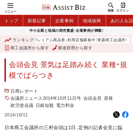
検索
ログイン
メニュー
トップ
新着記事
企業事例
地域振興
あの人を
中小企業と地域の商売繁盛・企業事例が満載！
ランキング
「青森市プレミアム商品券」利用店舗募集中（青森商工会議所）
商工会議所から探す
都道府県から探す
会頭会見 景気は足踏み続く 業種・規
模でばらつき
日商レポート
会議所ニュース2014年10月11日号
会頭会見
原発
政労使会議
日銀短観
電力料金
2014/10/11
日本商工会議所の三村会頭は1日、定例の記者会見に臨