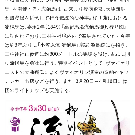
馬」を開催する。流鏑馬は、古来より疫病退散、天壌無窮、
五穀豊穣を祈念して行う伝統的な神事。柳川藩における
流鏑馬は、嘉永2年（1849）『高畠馬場流鏑馬御興行乃図』
に記されており、三柱神社境内内で奉納されていた。今年
は約3年ぶりに「小笠原流 流鏑馬」宗家 源長統氏を招き、
三柱神社正参道に約300メートルの馬場を設け、古式に則
り流鏑馬を勇壮に行う。特別イベントとして、ヴァイオリ
ニストの大曲翔氏によるヴァイオリン演奏の奉納やキッ
チンカー出店などを行う。また、3月20日～4月16日には
桜のライトアップも実施する。