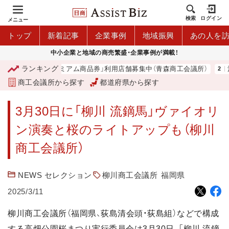
検索
ログイン
メニュー
トップ
新着記事
企業事例
地域振興
あの人を
中小企業と地域の商売繁盛・企業事例が満載！
ランキング
「青森市プレミアム商品券」利用店舗募集中（青森商工会議所）
河
商工会議所から探す
都道府県から探す
3月30日に「柳川 流鏑馬」ヴァイオリ
ン演奏と桜のライトアップも（柳川
商工会議所）
NEWS セレクション
柳川商工会議所
福岡県
2025/3/11
柳川商工会議所（福岡県、荻島清会頭・荻島組）などで構成
する高畑公園桜まつり実行委員会は3月30日、「柳川 流鏑