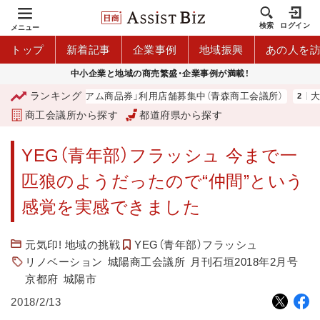
検索
ログイン
メニュー
トップ
新着記事
企業事例
地域振興
あの人を
中小企業と地域の商売繁盛・企業事例が満載！
ランキング
「青森市プレミアム商品券」利用店舗募集中（青森商工会議所）
大地
商工会議所から探す
都道府県から探す
YEG（青年部）フラッシュ 今まで一
匹狼のようだったので“仲間”という
感覚を実感できました
元気印! 地域の挑戦
YEG（青年部）フラッシュ
リノベーション
城陽商工会議所
月刊石垣2018年2月号
京都府
城陽市
2018/2/13