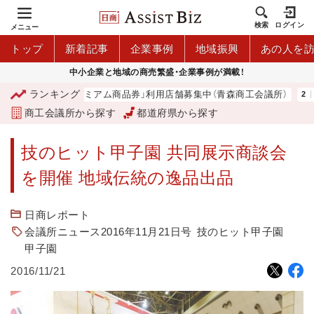
検索
ログイン
メニュー
トップ
新着記事
企業事例
地域振興
あの人を
中小企業と地域の商売繁盛・企業事例が満載！
ランキング
「青森市プレミアム商品券」利用店舗募集中（青森商工会議所）
「
商工会議所から探す
都道府県から探す
技のヒット甲子園 共同展示商談会
を開催 地域伝統の逸品出品
日商レポート
会議所ニュース2016年11月21日号
技のヒット甲子園
甲子園
2016/11/21