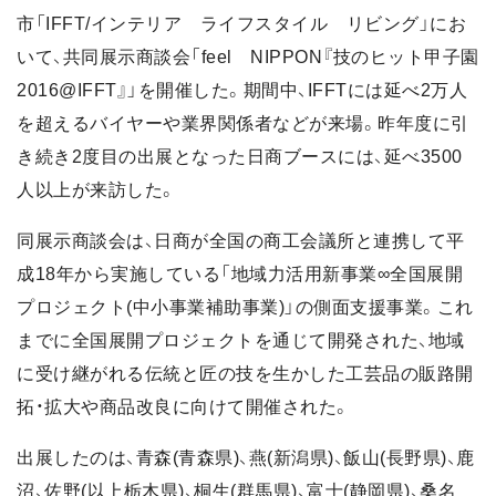
市「IFFT/インテリア ライフスタイル リビング」にお
いて、共同展示商談会「feel NIPPON『技のヒット甲子園
2016@IFFT』」を開催した。期間中、IFFTには延べ2万人
を超えるバイヤーや業界関係者などが来場。昨年度に引
き続き2度目の出展となった日商ブースには、延べ3500
人以上が来訪した。
同展示商談会は、日商が全国の商工会議所と連携して平
成18年から実施している「地域力活用新事業∞全国展開
プロジェクト(中小事業補助事業)」の側面支援事業。これ
までに全国展開プロジェクトを通じて開発された、地域
に受け継がれる伝統と匠の技を生かした工芸品の販路開
拓・拡大や商品改良に向けて開催された。
出展したのは、青森(青森県)、燕(新潟県)、飯山(長野県)、鹿
沼、佐野(以上栃木県)、桐生(群馬県)、富士(静岡県)、桑名