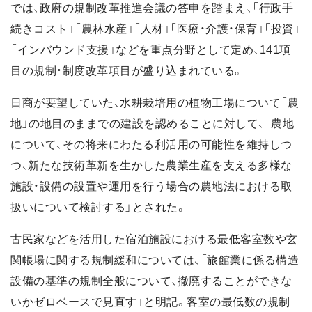
では、政府の規制改革推進会議の答申を踏まえ、「行政手
続きコスト」「農林水産」「人材」「医療・介護・保育」「投資」
「インバウンド支援」などを重点分野として定め、141項
目の規制・制度改革項目が盛り込まれている。
日商が要望していた、水耕栽培用の植物工場について「農
地」の地目のままでの建設を認めることに対して、「農地
について、その将来にわたる利活用の可能性を維持しつ
つ、新たな技術革新を生かした農業生産を支える多様な
施設・設備の設置や運用を行う場合の農地法における取
扱いについて検討する」とされた。
古民家などを活用した宿泊施設における最低客室数や玄
関帳場に関する規制緩和については、「旅館業に係る構造
設備の基準の規制全般について、撤廃することができな
いかゼロベースで見直す」と明記。客室の最低数の規制