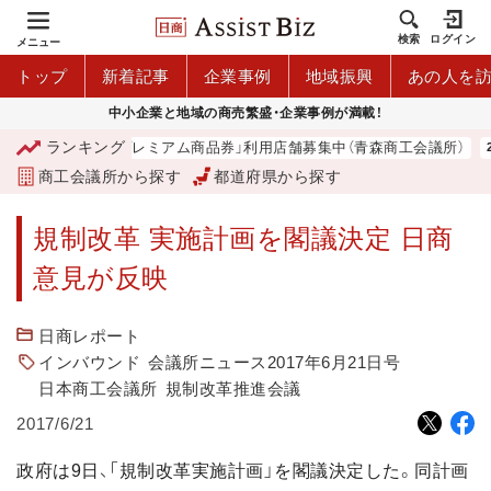
検索
ログイン
メニュー
トップ
新着記事
企業事例
地域振興
あの人を
中小企業と地域の商売繁盛・企業事例が満載！
ランキング
「青森市プレミアム商品券」利用店舗募集中（青森商工会議所）
商工会議所から探す
都道府県から探す
規制改革 実施計画を閣議決定 日商
意見が反映
日商レポート
インバウンド
会議所ニュース2017年6月21日号
日本商工会議所
規制改革推進会議
2017/6/21
政府は9日、「規制改革実施計画」を閣議決定した。同計画