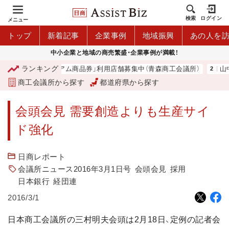
検索
ログイン
メニュー
トップ
新着記事
企業事例
地域振興
あの人を
中小企業と地域の商売繁盛・企業事例が満載！
ランキング
「青森市プレミアム商品券」利用店舗募集中（青森商工会議所）
山
商工会議所から探す
都道府県から探す
会頭会見 需要創造よりも生産サイ
ド強化
日商レポート
会議所ニュース2016年3月1日号
会頭会見
採用
日本銀行
経団連
2016/3/1
日本商工会議所の三村明夫会頭は2月18日、定例の記者会