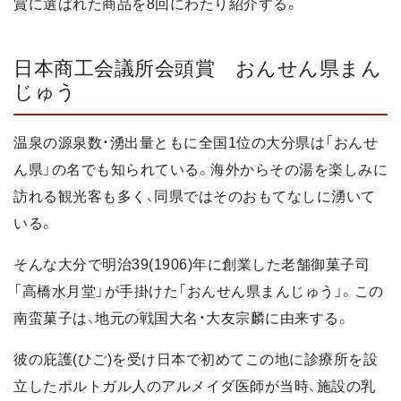
賞に選ばれた商品を8回にわたり紹介する。
日本商工会議所会頭賞 おんせん県まん
じゅう
温泉の源泉数・湧出量ともに全国1位の大分県は「おんせ
ん県」の名でも知られている。海外からその湯を楽しみに
訪れる観光客も多く、同県ではそのおもてなしに湧いて
いる。
そんな大分で明治39(1906)年に創業した老舗御菓子司
「高橋水月堂」が手掛けた「おんせん県まんじゅう」。この
南蛮菓子は、地元の戦国大名・大友宗麟に由来する。
彼の庇護(ひご)を受け日本で初めてこの地に診療所を設
立したポルトガル人のアルメイダ医師が当時、施設の乳