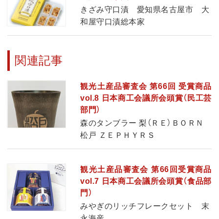
きざみ守口漬 愛知県名古屋市 大
和屋守口漬総本家
関連記事
観光土産品審査会 第66回 受賞商品
vol.8 日本商工会議所会頭賞（民工芸
部門）
森のタンブラー 梨（ＲＥ）ＢＯＲＮ
松戸 ＺＥＰＨＹＲＳ
観光土産品審査会 第66回受賞商品
vol.7 日本商工会議所会頭賞（食品部
門）
みやぎのリッチフレークセット 末
永海産