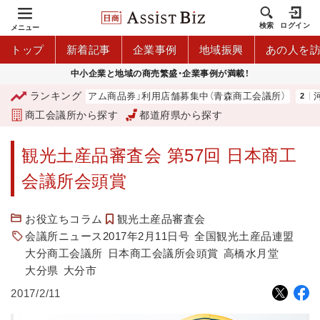
検索
ログイン
メニュー
トップ
新着記事
企業事例
地域振興
あの人を
中小企業と地域の商売繁盛・企業事例が満載！
ランキング
「青森市プレミアム商品券」利用店舗募集中（青森商工会議所）
河内
商工会議所から探す
都道府県から探す
観光土産品審査会 第57回 日本商工
会議所会頭賞
お役立ちコラム
観光土産品審査会
会議所ニュース2017年2月11日号
全国観光土産品連盟
大分商工会議所
日本商工会議所会頭賞
高橋水月堂
大分県
大分市
2017/2/11