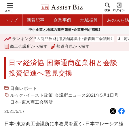
検索
ログイン
メニュー
トップ
新着記事
企業事例
地域振興
あの人を
中小企業と地域の商売繁盛・企業事例が満載！
ランキング
「青森市プレミアム商品券」利用店舗募集中（青森商工会議所）
河内
商工会議所から探す
都道府県から探す
日マ経済協 国際通商産業相と会談
投資促進へ意見交換
日商レポート
ルック・イースト政策
会議所ニュース2021年5月1日号
日本・東京商工会議所
2021/5/17
日本・東京商工会議所に事務局を置く、日本マレーシア経