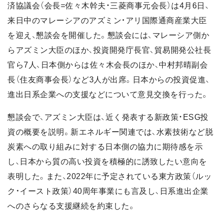
済協議会（会長=佐々木幹夫・三菱商事元会長）は4月6日、
来日中のマレーシアのアズミン・アリ国際通商産業大臣
を迎え、懇談会を開催した。懇談会には、マレーシア側か
らアズミン大臣のほか、投資開発庁長官、貿易開発公社長
官ら7人、日本側からは佐々木会長のほか、中村邦晴副会
長（住友商事会長）など3人が出席。日本からの投資促進、
進出日系企業への支援などについて意見交換を行った。
懇談会で、アズミン大臣は、近く発表する新政策・ESG投
資の概要を説明。新エネルギー関連では、水素技術など脱
炭素への取り組みに対する日本側の協力に期待感を示
し、日本から質の高い投資を積極的に誘致したい意向を
表明した。また、2022年に予定されている東方政策（ルッ
ク・イースト政策）40周年事業にも言及し、日系進出企業
へのさらなる支援継続を約束した。