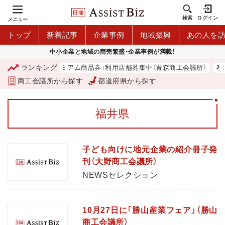
検索
ログイン
メニュー
トップ
新着記事
企業事例
地域振興
あの人を
中小企業と地域の商売繁盛・企業事例が満載！
ランキング
「青森市プレミアム商品券」利用店舗募集中（青森商工会議所）
山
商工会議所から探す
都道府県から探す
福井県
子ども向けに地元企業の紹介冊子発
刊（大野商工会議所）
NEWSセレクション
10月27日に「勝山産業フェア」（勝山
商工会議所）