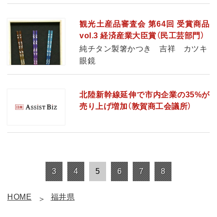
観光土産品審査会 第64回 受賞商品
vol.3 経済産業大臣賞（民工芸部門）
純チタン製箸かつき 吉祥 カツキ
眼鏡
北陸新幹線延伸で市内企業の35%が
売り上げ増加（敦賀商工会議所）
3
4
5
6
7
8
HOME
福井県