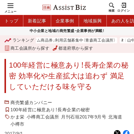
検索
ログイン
メニュー
トップ
新着記事
企業事例
地域振興
あの人を
中小企業と地域の商売繁盛・企業事例が満載！
ランキング
青森市プレミアム商品券」利用店舗募集中（青森商工会議所）
山中伸弥
商工会議所から探す
都道府県から探す
100年経営に極意あり！長寿企業の秘
密 効率化や生産拡大は追わず 満足
していただける味を守る
商売繁盛カンパニー
100年経営に極意あり！長寿企業の秘密
かま栄
小樽商工会議所
月刊石垣2017年9月号
北海道
小樽市
2017/9/1