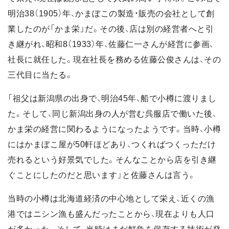
明治38（1905）年、かまぼこの製造・販売の会社として創
業したのが「かま栄」だ。その後、店は別の経営者へと引
き継がれ、昭和8（1933）年、佐藤仁一さんが経営に参画、
社長に就任した。現在社長を務める佐藤公俊さんは、その
三代目に当たる。
「祖父は新潟県の出身で、明治45年、船で小樽に渡りまし
た。そして、同じ新潟出身の人が営む呉服店で働いた後、
かま栄の経営に関わるようになったようです。当時、小樽
にはかまぼこ屋が50軒ほどあり、つくればつくっただけ
売れるという好景気でした。そんなことから店を引き継
ぐことにしたのだと思います」と佐藤さんは言う。
当時の小樽は北海道経済の中心地として栄え、近くの漁
港ではニシン漁も盛んだったことから、現在よりも人口