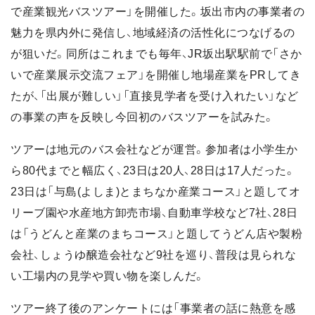
で産業観光バスツアー」を開催した。坂出市内の事業者の
魅力を県内外に発信し、地域経済の活性化につなげるの
が狙いだ。同所はこれまでも毎年、JR坂出駅駅前で「さか
いで産業展示交流フェア」を開催し地場産業をPRしてき
たが、「出展が難しい」「直接見学者を受け入れたい」など
の事業の声を反映し今回初のバスツアーを試みた。
ツアーは地元のバス会社などが運営。参加者は小学生か
ら80代までと幅広く、23日は20人、28日は17人だった。
23日は「与島(よしま)とまちなか産業コース」と題してオ
リーブ園や水産地方卸売市場、自動車学校など7社、28日
は「うどんと産業のまちコース」と題してうどん店や製粉
会社、しょうゆ醸造会社など9社を巡り、普段は見られな
い工場内の見学や買い物を楽しんだ。
ツアー終了後のアンケートには「事業者の話に熱意を感