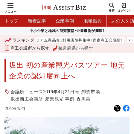
検索
ログイン
メニュー
トップ
新着記事
企業事例
地域振興
あの人を
中小企業と地域の商売繁盛・企業事例が満載！
ランキング
「青森市プレミアム商品券」利用店舗募集中（青森商工会議所）
商工会議所から探す
都道府県から探す
坂出 初の産業観光バスツアー 地元
企業の認知度向上へ
会議所ニュース2019年4月21日号
卸売市場
坂出商工会議所
産業観光 事例
香川県
2019/4/21