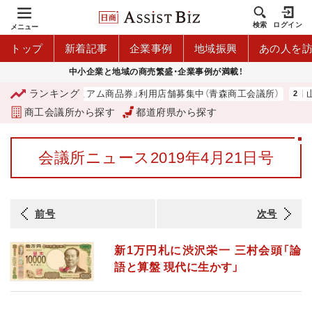
検索
ログイン
メニュー
トップ
新着記事
企業事例
地域振興
あの人を
中小企業と地域の商売繁盛・企業事例が満載！
ランキング
「青森市プレミアム商品券」利用店舗募集中（青森商工会議所）
山
商工会議所から探す
都道府県から探す
会議所ニュース2019年4月21日号
前号
次号
新1万円札に渋沢栄一 三村会頭「論
語と算盤 現代に生かす」