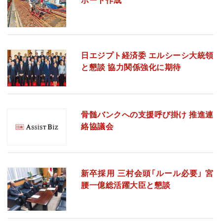
ポート作成
日エジプト経済委 エルシーシ大統領
と懇談 協力関係強化に期待
骨髄バンクへの支援呼び掛け 推進連
絡協議会
新卒採用 三村会頭「ルール必要」 宮
腰一億総活躍大臣と懇談