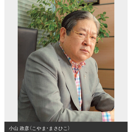
小山 政彦（こやま・まさひこ）
