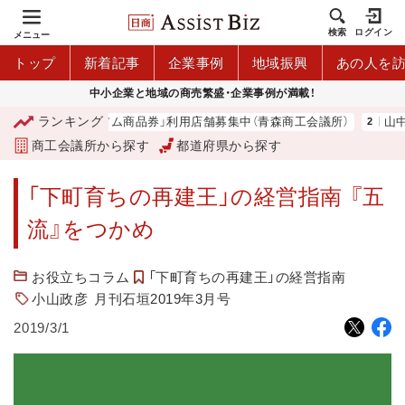
検索
ログイン
メニュー
トップ
新着記事
企業事例
地域振興
あの人を
中小企業と地域の商売繁盛・企業事例が満載！
ランキング
「青森市プレミアム商品券」利用店舗募集中（青森商工会議所）
山中伸
商工会議所から探す
都道府県から探す
「下町育ちの再建王」の経営指南 『五
流』をつかめ
お役立ちコラム
「下町育ちの再建王」の経営指南
小山政彦
月刊石垣2019年3月号
2019/3/1