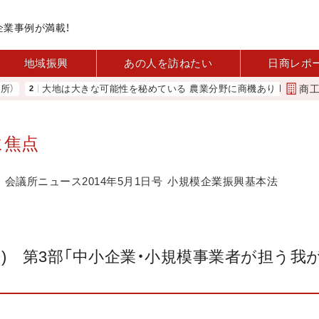
企業事例が満載！
地域振興
あの人を訪ねたい
日商レポ
商
大地は大きな可能性を秘めている 農業分野に商機あり REACT
河内
に焦点
会議所ニュース2014年5月1日号
小規模企業振興基本法
5日) 第3部「中小企業・小規模事業者が担う我