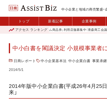
中小企業と地域の商売繁盛・
トップ
新着記事
企業事例
アクセス
ランキング
「青森市プレミアム商品券」利用店舗募集中（青森商工会議所）
中小白書を閣議決定 小規模事業者
日商レポート
中小企業基本法
中小企業白書
事業承継
2014/5/1
2014年版中小企業白書(平成26年4月2
来」