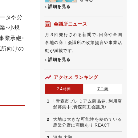
詳細を見る
データや分
会議所ニュース
業・小規
月３回発行される新聞で、日商や全国
事業承継・
各地の商工会議所の政策提言や事業活
議所向けの
動が満載です。
詳細を見る
アクセス ランキング
24
7
時間
日間
「青森市プレミアム商品券」利用店
舗募集中（青森商工会議所）
大地は大きな可能性を秘めている
農業分野に商機あり REACT
河内 大和