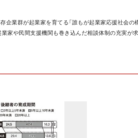
既存企業群が起業家を育てる「誰もが起業家応援社会の構
起業家や民間支援機関も巻き込んだ相談体制の充実が