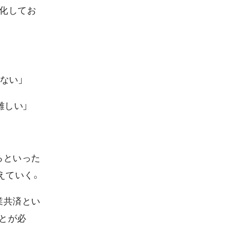
変化してお
ない」
難しい」
るといった
えていく。
業共済とい
とが必