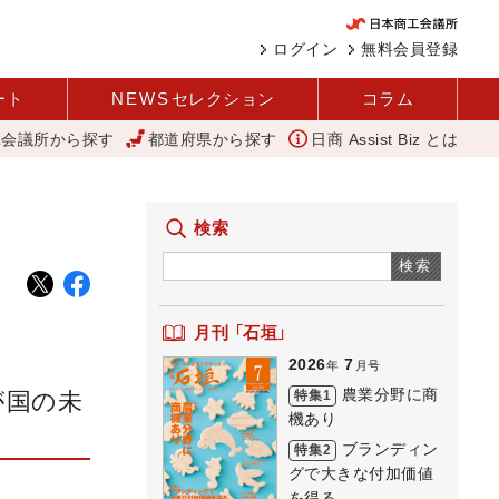
ログイン
無料会員登録
ート
NEWS
セレクション
コラム
工会議所から探す
都道府県から探す
日商 Assist Biz とは
 大和
外国人雇用状況を公表 過去最多、257万人に 厚労省
アッ
検索
検索
月刊 「石垣」
2026
7
年
月号
農業分野に商
特集1
が国の未
機あり
ブランディン
特集2
グで大きな付加価値
を得る