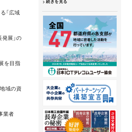
続きを見る
する「広域
長発展」の
展を目指
、地域の資
事業者