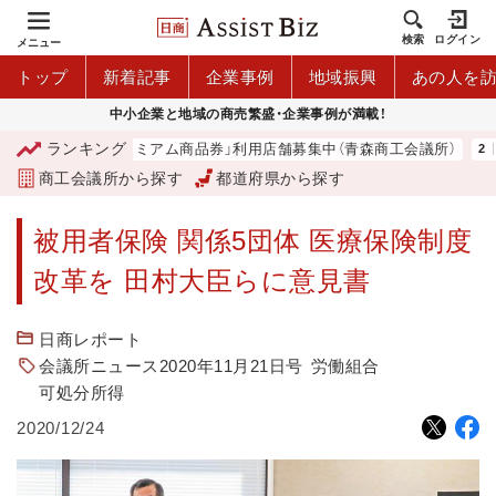
検索
ログイン
メニュー
トップ
新着記事
企業事例
地域振興
あの人を
中小企業と地域の商売繁盛・企業事例が満載！
ランキング
「青森市プレミアム商品券」利用店舗募集中（青森商工会議所）
商工会議所から探す
都道府県から探す
被用者保険 関係5団体 医療保険制度
改革を 田村大臣らに意見書
日商レポート
会議所ニュース2020年11月21日号
労働組合
可処分所得
2020/12/24