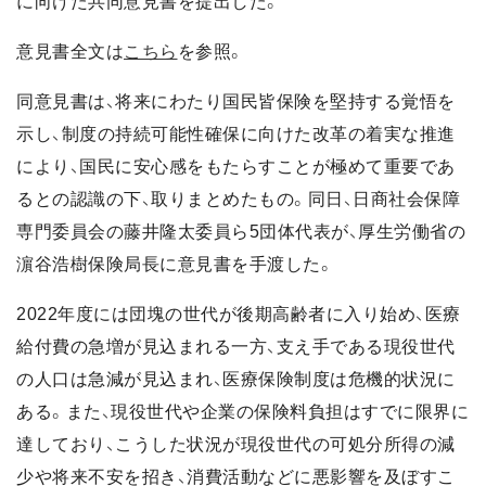
に向けた共同意見書を提出した。
意見書全文は
こちら
を参照。
同意見書は、将来にわたり国民皆保険を堅持する覚悟を
示し、制度の持続可能性確保に向けた改革の着実な推進
により、国民に安心感をもたらすことが極めて重要であ
るとの認識の下、取りまとめたもの。同日、日商社会保障
専門委員会の藤井隆太委員ら5団体代表が、厚生労働省の
濵谷浩樹保険局長に意見書を手渡した。
2022年度には団塊の世代が後期高齢者に入り始め、医療
給付費の急増が見込まれる一方、支え手である現役世代
の人口は急減が見込まれ、医療保険制度は危機的状況に
ある。また、現役世代や企業の保険料負担はすでに限界に
達しており、こうした状況が現役世代の可処分所得の減
少や将来不安を招き、消費活動などに悪影響を及ぼすこ