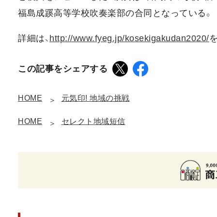
福島成蹊高等学校吹奏楽部の合同となっている。
詳細は、
http://www.fyeg.jp/kosekigakudan2020/
この記事をシェアする
HOME
元気印! 地域の挑戦
HOME
セレクト地域短信