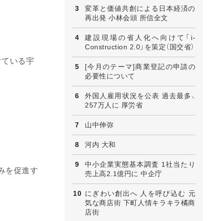
変革と価値共創による日本経済の
再出発 小林会頭 所信全文
建設現場の省人化へ向けて「i-
Construction 2.0」を策定（国交省）
けている宇
[今月のテーマ]商業登記の申請の
必要性について
外国人雇用状況を公表 過去最多、
257万人に 厚労省
山中伸弥
河内 大和
中小企業実態基本調査 1社当たり
みを促進す
売上高2.1億円に 中企庁
にぎわい創出へ 人を呼び込む 元
気な商店街 下町人情キラキラ橘商
店街