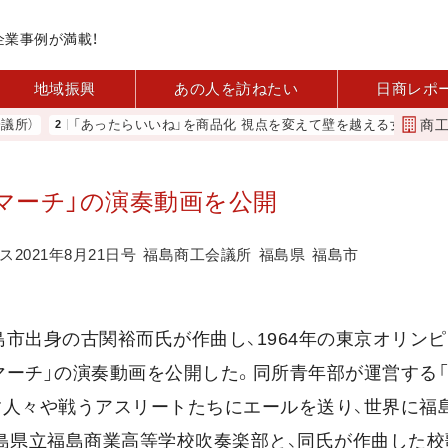
企業事例が満載！
地域振興
あの人を訪ねたい
日商レポ
商
）
「あったらいいね」を商品化 視点を変えて壁を越える女性経営者 西
マーチ」の演奏動画を公開
2021年8月21日号
福島商工会議所
福島県
福島市
島市出身の古関裕而氏が作曲し、1964年の東京オリン
マーチ」の演奏動画を公開した。同所青年部が運営する
らす人々や戦うアスリートたちにエールを送り、世界に福
福島県立福島商業高等学校吹奏楽部と、同氏が作曲した校