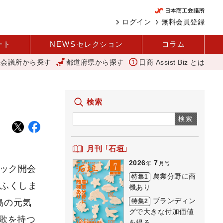
ログイン
無料会員登録
ート
NEWS
セレクション
コラム
工会議所から探す
都道府県から探す
日商 Assist Biz とは
谷
変革と価値共創による日本経済の再出発 小林会頭 所信全文
検索
検索
月刊 「石垣」
2026
7
年
月号
ピック開会
農業分野に商
特集1
「ふくしま
機あり
ブランディン
特集2
島の元気
グで大きな付加価値
歌を持つ
を得る