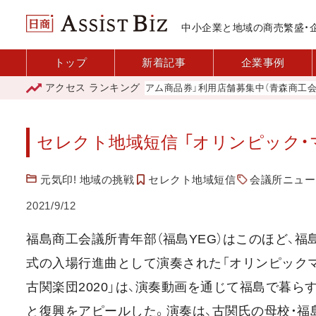
中小企業と地域の商売繁盛・
トップ
新着記事
企業事例
アクセス
ランキング
「青森市プレミアム商品券」利用店舗募集中（青森商工会議所
セレクト地域短信 「オリンピック・
元気印! 地域の挑戦
セレクト地域短信
会議所ニュース
2021/9/12
福島商工会議所青年部（福島YEG）はこのほど、福
式の入場行進曲として演奏された「オリンピック
古関楽団2020」は、演奏動画を通じて福島で暮
と復興をアピールした。演奏は、古関氏の母校・