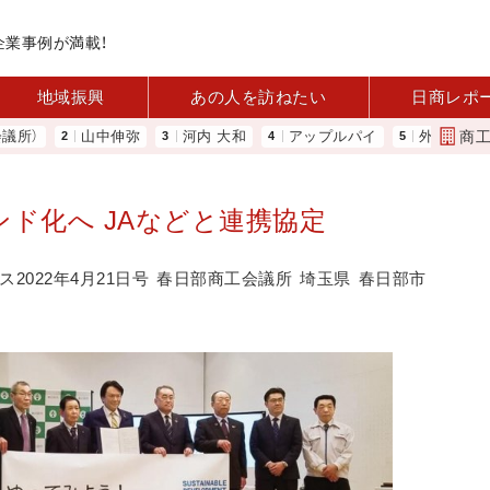
企業事例が満載！
地域振興
あの人を訪ねたい
日商レポ
商
山中伸弥
河内 大和
アップルパイ
外国人雇用状況を
ド化へ JAなどと連携協定
2022年4月21日号
春日部商工会議所
埼玉県
春日部市