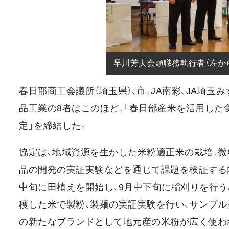
早川芳夫会頭職務執行者（左か
春日部商工会議所（埼玉県）、市、JA南彩、JA埼
品工業の8者はこのほど、「春日部産米を活用し
定」を締結した。
協定は、地域資源を生かした米粉適正米の栽培、微
品の開発の実証実験などを通じて課題を検証する内
中旬に田植えを開始し、9月中下旬に稲刈りを行う
穫した米で製粉、製麺の実証実験を行い、サンプ
の新たなブランドとして地元産の米粉が広く使わ