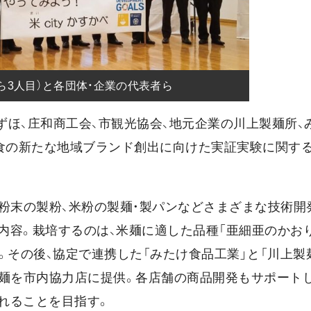
ら3人目）と各団体・企業の代表者ら
玉みずほ、庄和商工会、市観光協会、地元企業の川上製麺所、
た食の新たな地域ブランド創出に向けた実証実験に関す
粉末の製粉、米粉の製麺・製パンなどさまざまな技術開
容。栽培するのは、米麺に適した品種「亜細亜のかおり
。その後、協定で連携した「みたけ食品工業」と「川上製
ル麺を市内協力店に提供。各店舗の商品開発もサポートし
れることを目指す。