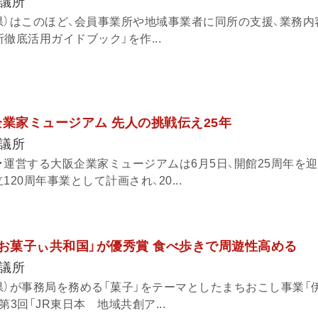
議所
県）はこのほど、会員事業所や地域事業者に同所の支援、業務内
徹底活用ガイドブック」を作...
企業家ミュージアム 先人の挑戦伝え25年
議所
・運営する大阪企業家ミュージアムは6月5日、開館25周年を
20周年事業として計画され、20...
「お菓子ぃ共和国」が優秀賞 食べ歩きで周遊性高める
議所
県）が事務局を務める「菓子」をテーマとしたまちおこし事業「
3回「JR東日本 地域共創ア...