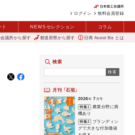
ログイン
無料会員登録
ート
NEWS
セレクション
コラム
工会議所から探す
都道府県から探す
日商 Assist Biz とは
公表 過去最多、257万人に 厚労省
「あったらいいね」を商品化 視点
検索
検索
月刊 「石垣」
2026
7
年
月号
農業分野に商
特集1
機あり
ブランディン
特集2
グで大きな付加価値
を得る