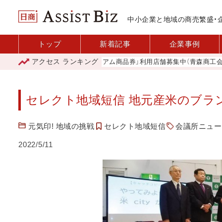
中小企業と地域の商売繁盛・
トップ
新着記事
企業事例
アクセス
ランキング
「青森市プレミアム商品券」利用店舗募集中（青森商工会議所）
セレクト地域短信 地元産米のブラン
元気印! 地域の挑戦
セレクト地域短信
会議所ニュース
2022/5/11