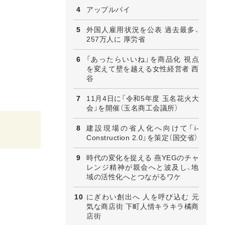
アップルパイ
外国人雇用状況を公表 過去最多、
257万人に 厚労省
「あったらいいね」を商品化 視点
を変えて壁を越える女性経営者 西
谷
11月4日に「令和5年度 玉名花火大
会」を開催（玉名商工会議所）
建設現場の省人化へ向けて「i-
Construction 2.0」を策定（国交省）
時代の変化を捉える 燕YEGのチャ
レンジ精神が親会へと波及し、地
域の活性化へとつながるワケ
にぎわい創出へ 人を呼び込む 元
気な商店街 下町人情キラキラ橘商
店街