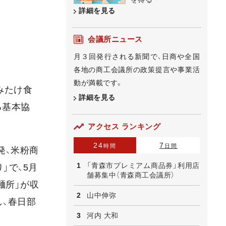
詳細を見る
会議所ニュース
月３回発行される新聞で、日商や全国
各地の商工会議所の政策提言や事業活
動が満載です。
みたけ食
詳細を見る
る基本協
アクセス ランキング
24
7
時間
日間
発、米粉商
「青森市プレミアム商品券」利用店
」で、5月
舗募集中（青森商工会議所）
麺所」が収
山中伸弥
、春日部
河内 大和