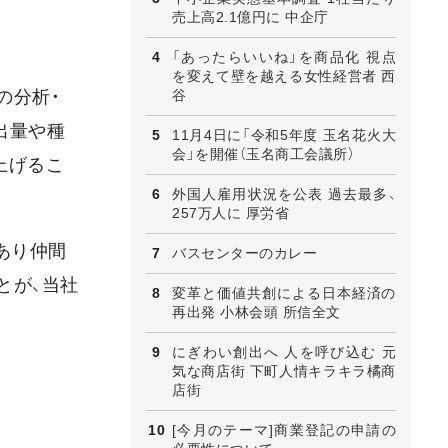
売上高2.1億円に 中企庁
「あったらいいね」を商品化 視点
を変えて壁を越える女性経営者 西
谷
の分析・
出量や種
11月4日に「令和5年度 玉名花火大
会」を開催（玉名商工会議所）
上げるこ
外国人雇用状況を公表 過去最多、
257万人に 厚労省
あり仲間
バスセンターのカレー
とが、当社
変革と価値共創による日本経済の
再出発 小林会頭 所信全文
にぎわい創出へ 人を呼び込む 元
気な商店街 下町人情キラキラ橘商
店街
[今月のテーマ]商業登記の申請の