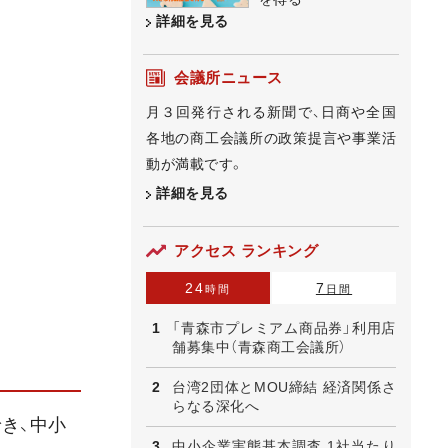
詳細を見る
会議所ニュース
月３回発行される新聞で、日商や全国
各地の商工会議所の政策提言や事業活
動が満載です。
詳細を見る
アクセス ランキング
24
7
時間
日間
「青森市プレミアム商品券」利用店
舗募集中（青森商工会議所）
台湾2団体とMOU締結 経済関係さ
らなる深化へ
き、中小
中小企業実態基本調査 1社当たり