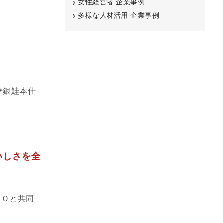
女性経営者 企業事例
多様な人材活用 企業事例
華銀鮭本仕
いしさを全
ＡＯと共同