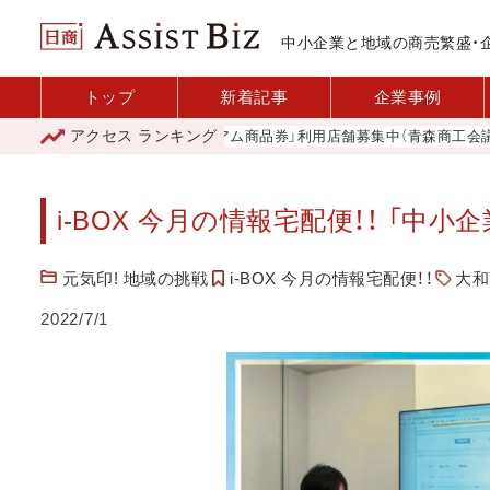
中小企業と地域の商売繁盛・
トップ
新着記事
企業事例
アクセス
ランキング
「青森市プレミアム商品券」利用店舗募集中（青森商工会議所）
i-BOX 今月の情報宅配便！！ 「中小企業
元気印! 地域の挑戦
i-BOX 今月の情報宅配便！！
大和
2022/7/1