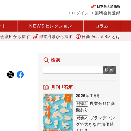
ログイン
無料会員登録
ート
NEWS
セレクション
コラム
工会議所から探す
都道府県から探す
日商 Assist Biz とは
査 1社当たり売上高2.1億円に 中企庁
「あったらいいね」を商品化
検索
検索
月刊 「石垣」
2026
7
年
月号
農業分野に商
特集1
機あり
ブランディン
特集2
グで大きな付加価値
を得る