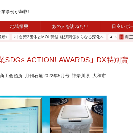
企業事例が満載！
地域振興
あの人を訪ねたい
日商レポ
商
台湾2団体とMOU締結 経済関係さらなる深化へ
中小企業実態基本調
SDGs ACTION! AWARDS」 DX特別賞
商工会議所
月刊石垣2022年5月号
神奈川県
大和市