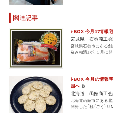
関連記事
i-BOX 今月の情
宮城県 石巻商工会
宮城県石巻市にある創
込み粕漬」が、１月に開
i-BOX 今月の情
国へ
北海道 函館商工会
北海道函館市にある北
開発した「極（ごく）Ｕ