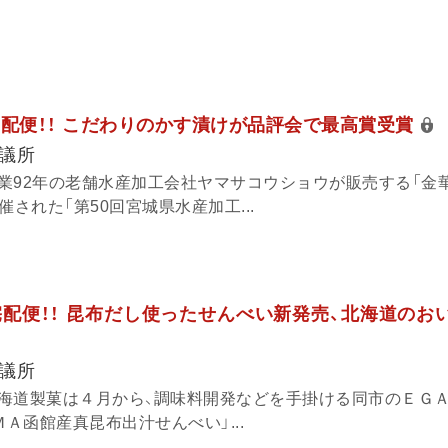
報宅配便！！ こだわりのかす漬けが品評会で最高賞受賞
議所
業92年の老舗水産加工会社ヤマサコウショウが販売する「金
催された「第50回宮城県水産加工...
報宅配便！！ 昆布だし使ったせんべい新発売、北海道のお
議所
海道製菓は４月から、調味料開発などを手掛ける同市のＥＧ
ＭＡ函館産真昆布出汁せんべい」...