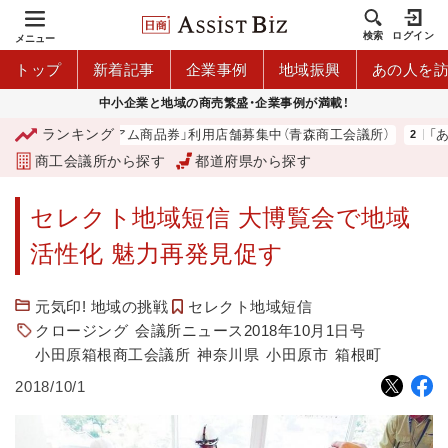
検索
ログイン
メニュー
トップ
新着記事
企業事例
地域振興
あの人を
中小企業と地域の商売繁盛・企業事例が満載！
ランキング
「青森市プレミアム商品券」利用店舗募集中（青森商工会議所）
「あ
商工会議所から探す
都道府県から探す
セレクト地域短信 大博覧会で地域
活性化 魅力再発見促す
元気印! 地域の挑戦
セレクト地域短信
クロージング
会議所ニュース2018年10月1日号
小田原箱根商工会議所
神奈川県
小田原市
箱根町
2018/10/1