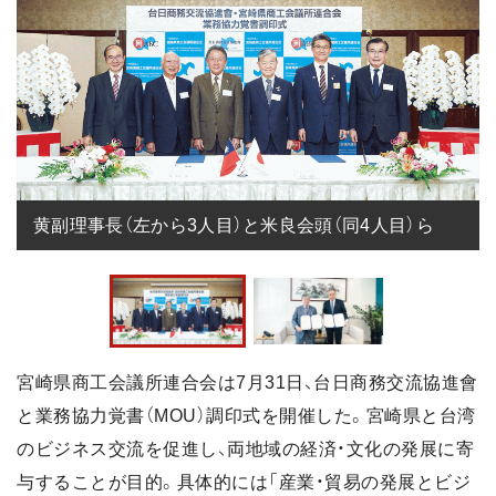
黄副理事長（左から3人目）と米良会頭（同4人目）ら
宮崎県商工会議所連合会は7月31日、台日商務交流協進會
と業務協力覚書（MOU）調印式を開催した。宮崎県と台湾
のビジネス交流を促進し、両地域の経済・文化の発展に寄
与することが目的。具体的には「産業・貿易の発展とビジ