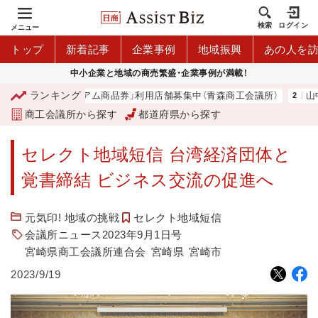
検索
ログイン
メニュー
トップ
新着記事
企業事例
地域振興
あの人を
中小企業と地域の商売繁盛・企業事例が満載！
ランキング
「青森市プレミアム商品券」利用店舗募集中（青森商工会議所）
山中
商工会議所から探す
都道府県から探す
セレクト地域短信 台湾経済団体と
覚書締結 ビジネス交流の促進へ
元気印! 地域の挑戦
セレクト地域短信
会議所ニュース2023年9月1日号
宮崎県商工会議所連合会
宮崎県
宮崎市
2023/9/19