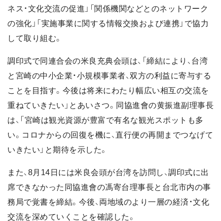
ネス・文化交流の促進」「関係機関などとのネットワーク
の強化」「実施事業に関する情報交換および連携」で協力
して取り組む。
調印式で同連合会の米良充典会頭は、「締結により、台湾
と宮崎の中小企業・小規模事業者、双方の利益に寄与する
ことを目指す。今後は将来にわたり幅広い相互の交流を
重ねていきたい」とあいさつ。同協進會の黄振進副理事長
は、「宮崎は観光資源が豊富で有名な観光スポットも多
い。コロナからの回復を機に、直行便の再開までつなげて
いきたい」と期待を示した。
また、8月14日には米良会頭が台湾を訪問し、調印式に出
席できなかった同協進會の馮寄台理事長と台北市内の事
務局で覚書を締結。今後、両地域のより一層の経済・文化
交流を深めていくことを確認した。