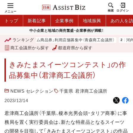
検索
ログイン
メニュー
トップ
新着記事
企業事例
地域振興
あの人を
中小企業と地域の商売繁盛・企業事例が満載！
ランキング
「青森市プレミアム商品券」利用店舗募集中（青森商工会議所）
河内
商工会議所から探す
都道府県から探す
きみたまスイーツコンテスト」の作
品募集中（君津商工会議所）
NEWS セレクション
千葉県
君津商工会議所
2023/12/14
君津商工会議所（千葉県、榎本光男会頭・タリア商事）に事
務局を置く実行委員会は、新たな特産品となるスイーツ
の開発を目指して「きみたまスイーツコンテスト」の作品