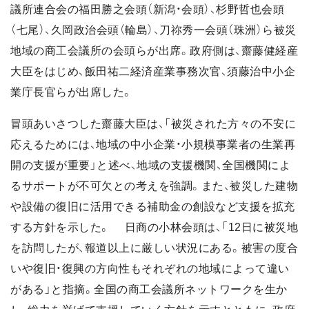
議所連合会の福田勝之会頭（新潟・会頭）、杉野哲也会頭
（七尾）、久岡政治会頭（輪島）、刀祢秀一会頭（珠洲）ら被災
地域の商工会議所の会頭らが出席。政府側は、齋藤健経産
大臣をはじめ、飯田祐二経済産業事務次官、須藤治中小企
業庁長官らが出席した。
冒頭あいさつした齋藤大臣は、「被災された方々の不安に
応えるためには、地域の中小企業・小規模事業者の生業再
開の支援が重要」と述べ、地域の支援機関、全国機関によ
るサポートが不可欠との考えを強調。また、被災した建物
や設備の復旧に活用できる補助金の創設など支援を拡充
する方針を示した。 日商の小林会頭は、「12日に被災地
を訪問したが、報道以上に厳しい状況にある。被害の度合
いや復旧・復興の方向性もそれぞれの地域によって違い
がある」と指摘。全国の商工会議所ネットワークを生か