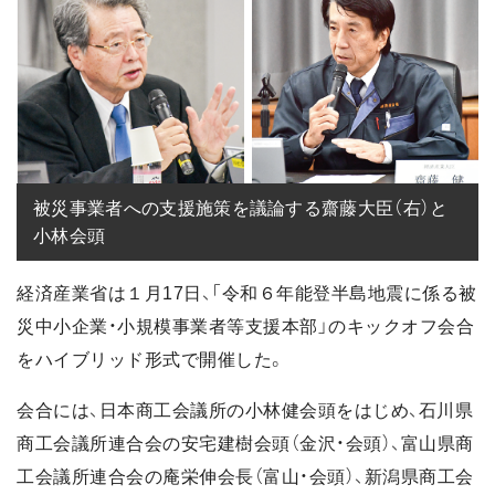
被災事業者への支援施策を議論する齋藤大臣（右）と
小林会頭
経済産業省は１月17日、「令和６年能登半島地震に係る被
災中小企業・小規模事業者等支援本部」のキックオフ会合
をハイブリッド形式で開催した。
会合には、日本商工会議所の小林健会頭をはじめ、石川県
商工会議所連合会の安宅建樹会頭（金沢・会頭）、富山県商
工会議所連合会の庵栄伸会長（富山・会頭）、新潟県商工会