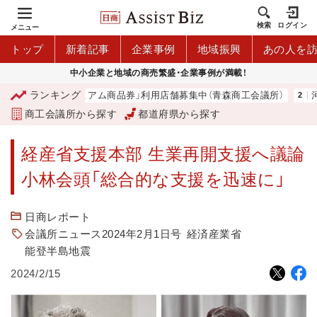
検索
ログイン
メニュー
トップ
新着記事
企業事例
地域振興
あの人を
中小企業と地域の商売繁盛・企業事例が満載！
ランキング
「青森市プレミアム商品券」利用店舗募集中（青森商工会議所）
河
商工会議所から探す
都道府県から探す
経産省支援本部 生業再開支援へ議論
小林会頭「総合的な支援を迅速に」
日商レポート
会議所ニュース2024年2月1日号
経済産業省
能登半島地震
2024/2/15