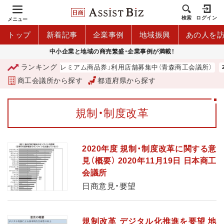
検索
ログイン
メニュー
トップ
新着記事
企業事例
地域振興
あの人を
中小企業と地域の商売繁盛・企業事例が満載！
ランキング
「青森市プレミアム商品券」利用店舗募集中（青森商工会議所）
商工会議所から探す
都道府県から探す
規制・制度改革
2020年度 規制・制度改革に関する意
見（概要） 2020年11月19日 日本商工
会議所
日商意見・要望
規制改革 デジタル化推進を要望 地