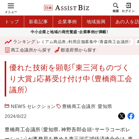
検索
ログイン
メニュー
トップ
新着記事
企業事例
地域振興
あの人を
中小企業と地域の商売繁盛・企業事例が満載！
ランキング
「青森市プレミアム商品券」利用店舗募集中（青森商工会議所）
商工会議所から探す
都道府県から探す
優れた技術を顕彰「東三河ものづく
り大賞」応募受け付け中（豊橋商工会
議所）
NEWS セレクション
豊橋商工会議所
愛知県
2024/8/22
豊橋商工会議所（愛知県、神野吾郎会頭・サーラコーポレ
ーション）が事務局を務める東三河広域経済連合会は、東