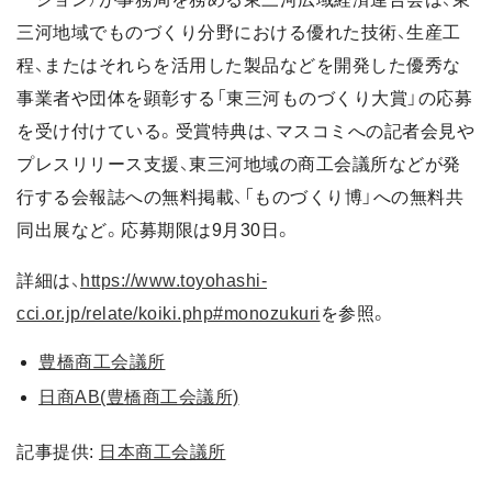
三河地域でものづくり分野における優れた技術、生産工
程、またはそれらを活用した製品などを開発した優秀な
事業者や団体を顕彰する「東三河ものづくり大賞」の応募
を受け付けている。受賞特典は、マスコミへの記者会見や
プレスリリース支援、東三河地域の商工会議所などが発
行する会報誌への無料掲載、「ものづくり博」への無料共
同出展など。応募期限は9月30日。
詳細は、
https://www.toyohashi-
cci.or.jp/relate/koiki.php#monozukuri
を参照。
豊橋商工会議所
日商AB(豊橋商工会議所)
記事提供:
日本商工会議所