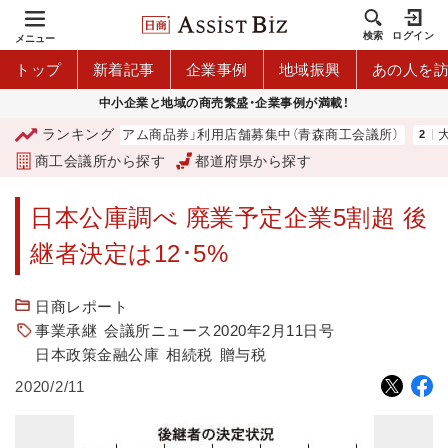
検索
ログイン
メニュー
トップ
新着記事
企業事例
地域振興
あの人を
中小企業と地域の商売繁盛・企業事例が満載！
ランキング
「青森市プレミアム商品券」利用店舗募集中（青森商工会議所）
大地
商工会議所から探す
都道府県から探す
日本公庫調べ 廃業予定企業5割超 後
継者決定は12･5%
日商レポート
事業承継
会議所ニュース2020年2月11日号
日本政策金融公庫
相続税
贈与税
2020/2/11