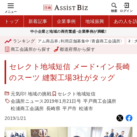
検索
ログイン
メニュー
トップ
新着記事
企業事例
地域振興
あの人を
中小企業と地域の商売繁盛・企業事例が満載！
ランキング
「青森市プレミアム商品券」利用店舗募集中（青森商工会議所）
大地
商工会議所から探す
都道府県から探す
セレクト地域短信 メード・イン長崎
のスーツ 縫製工場3社がタッグ
元気印! 地域の挑戦
セレクト地域短信
会議所ニュース2019年1月21日号
平戸商工会議所
松浦商工会議所
長崎県
平戸市
松浦市
2019/1/21