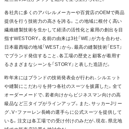
各社共に多くのアパレルメーカーや百貨店のOEMで商品
提供を行う技術力の高さを誇る。この地域に根付く高い
繊維縫製技術を生かして経済の活性化と雇用の創出を目
指すWESTORY。名前の由来は3社「WE」が力を合わせ、
日本最西端の地域「WEST」から、最高の縫製技術「EST」
でブランド発信すること、各工場の歴史と顧客が着用す
るさまざまなシーンを「STORY」と表した造語だ。
昨年末にはブランドの技術発表会が行われ、シルエット
や縫製にこだわりを持つ各社のスーツを披露した。全て
オーダーメードで、若者向けからビジネスマン向けの高
級品など三タイプがラインアップ。また、サッカーJリー
グ、V・ファーレン長崎の選手らに公式スーツを提供して
いる。注文は各工場での受け付けのみだが、現在、県北地