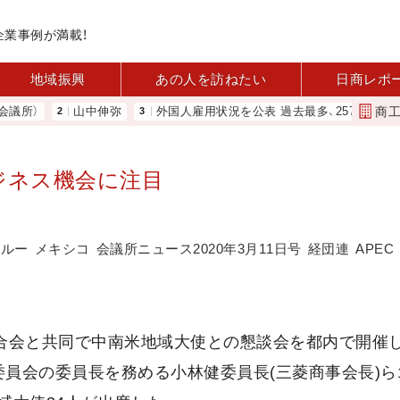
企業事例が満載！
地域振興
あの人を訪ねたい
日商レポ
商
）
山中伸弥
外国人雇用状況を公表 過去最多、257万人に 厚労
ジネス機会に注目
ペルー
メキシコ
会議所ニュース2020年3月11日号
経団連
APEC
連合会と共同で中南米地域大使との懇談会を都内で開催
員会の委員長を務める小林健委員長(三菱商事会長)ら1