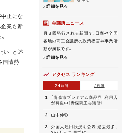
詳細を見る
が中止にな
会議所ニュース
本企業も新
月３回発行される新聞で、日商や全国
た。
各地の商工会議所の政策提言や事業活
動が満載です。
たい」と述
詳細を見る
各国情勢
アクセス ランキング
24
7
時間
日間
「青森市プレミアム商品券」利用店
舗募集中（青森商工会議所）
山中伸弥
外国人雇用状況を公表 過去最多、
257万人に 厚労省