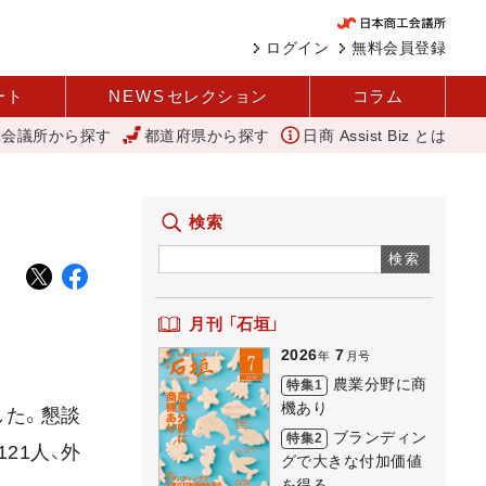
ログイン
無料会員登録
ート
NEWS
セレクション
コラム
工会議所から探す
都道府県から探す
日商 Assist Biz とは
省
変革と価値共創による日本経済の再出発 小林会頭 所信全文
検索
検索
月刊 「石垣」
2026
7
年
月号
農業分野に商
特集1
機あり
した。懇談
ブランディン
特集2
21人、外
グで大きな付加価値
を得る