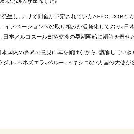
域大使24人が出席した。
生し、チリで開催が予定されていたAPEC、COP25
、「イノベーションへの取り組みが活発化しており、日
、日本メルコスールEPA交渉の早期開始に期待を寄せ
「日本国内の各界の意見に耳を傾けながら、議論していき
ラジル、ベネズエラ、ペルー、メキシコの7カ国の大使が