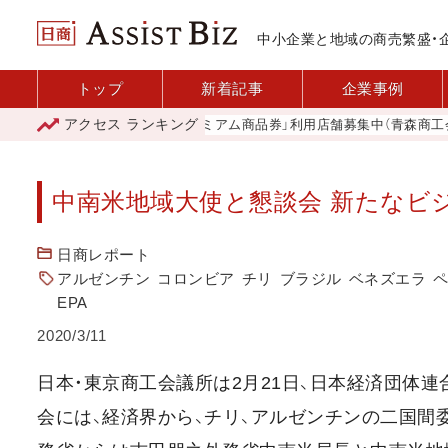
中小企業と地域の商売繁盛・
トップ
新着記事
企業事例
アクセス
ランキング
「青森市プレミアム商品券」利用店舗募集中（青森商工会議所
中南米地域大使と懇談会 新たなビ
日商レポート
アルゼンチン
コロンビア
チリ
ブラジル
ベネズエラ
EPA
2020/3/11
日本・東京商工会議所は2月21日、日本経済団体
会には、経済界から、チリ、アルゼンチンの二国間委