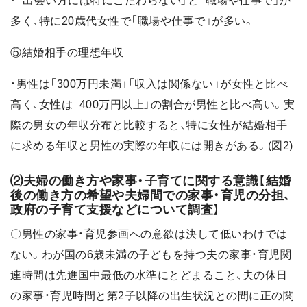
・「出会い方には特にこだわらない」と「職場や仕事で」が
多く、特に20歳代女性で「職場や仕事で」が多い。
⑤結婚相手の理想年収
・男性は「300万円未満」「収入は関係ない」が女性と比べ
高く、女性は「400万円以上」の割合が男性と比べ高い。実
際の男女の年収分布と比較すると、特に女性が結婚相手
に求める年収と男性の実際の年収には開きがある。(図2)
⑵夫婦の働き方や家事・子育てに関する意識【結婚
後の働き方の希望や夫婦間での家事・育児の分担、
政府の子育て支援などについて調査】
〇男性の家事・育児参画への意欲は決して低いわけでは
ない。わが国の6歳未満の子どもを持つ夫の家事・育児関
連時間は先進国中最低の水準にとどまること、夫の休日
の家事・育児時間と第2子以降の出生状況との間に正の関