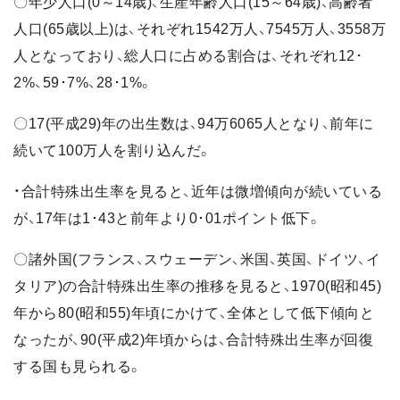
〇年少人口(0～14歳)、生産年齢人口(15～64歳)、高齢者
人口(65歳以上)は、それぞれ1542万人、7545万人、3558万
人となっており、総人口に占める割合は、それぞれ12･
2%、59･7%、28･1%。
〇17(平成29)年の出生数は、94万6065人となり、前年に
続いて100万人を割り込んだ。
・合計特殊出生率を見ると、近年は微増傾向が続いている
が、17年は1･43と前年より0･01ポイント低下。
〇諸外国(フランス、スウェーデン、米国、英国、ドイツ、イ
タリア)の合計特殊出生率の推移を見ると、1970(昭和45)
年から80(昭和55)年頃にかけて、全体として低下傾向と
なったが、90(平成2)年頃からは、合計特殊出生率が回復
する国も見られる。