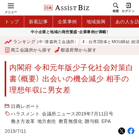
検索
ログイン
メニュー
トップ
新着記事
企業事例
地域振興
あの人を
中小企業と地域の商売繁盛・企業事例が満載！
ランキング
利用店舗募集中（青森商工会議所）
台湾2団体とMOU締結 経済関係さ
商工会議所から探す
都道府県から探す
内閣府 令和元年版少子化社会対策白
書（概要） 出会いの機会減少 相手の
理想年収に男女差
日商レポート
ハラスメント
会議所ニュース2019年7月11日号
働き方改革
地方創生
教育無償化
贈与税
EPA
2019/7/11